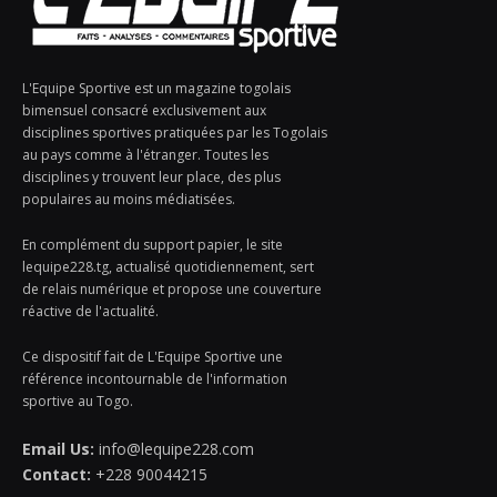
L'Equipe Sportive est un magazine togolais
bimensuel consacré exclusivement aux
disciplines sportives pratiquées par les Togolais
au pays comme à l'étranger. Toutes les
disciplines y trouvent leur place, des plus
populaires au moins médiatisées.
En complément du support papier, le site
lequipe228.tg, actualisé quotidiennement, sert
de relais numérique et propose une couverture
réactive de l'actualité.
Ce dispositif fait de L'Equipe Sportive une
référence incontournable de l'information
sportive au Togo.
Email Us:
info@lequipe228.com
Contact:
+228 90044215