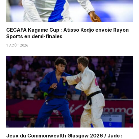
CECAFA Kagame Cup : Atisso Kodjo envoie Rayon
Sports en demi-finales
1 AOÛT 2026
Jeux du Commonwealth Glasgow 2026 / Judo :