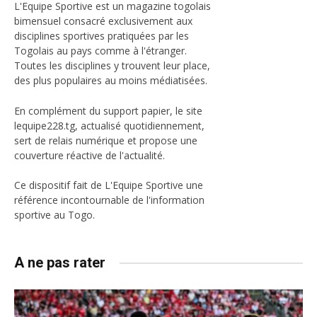
L'Equipe Sportive est un magazine togolais
bimensuel consacré exclusivement aux
disciplines sportives pratiquées par les
Togolais au pays comme à l'étranger.
Toutes les disciplines y trouvent leur place,
des plus populaires au moins médiatisées.
En complément du support papier, le site
lequipe228.tg, actualisé quotidiennement,
sert de relais numérique et propose une
couverture réactive de l'actualité.
Ce dispositif fait de L'Equipe Sportive une
référence incontournable de l'information
sportive au Togo.
A ne pas rater