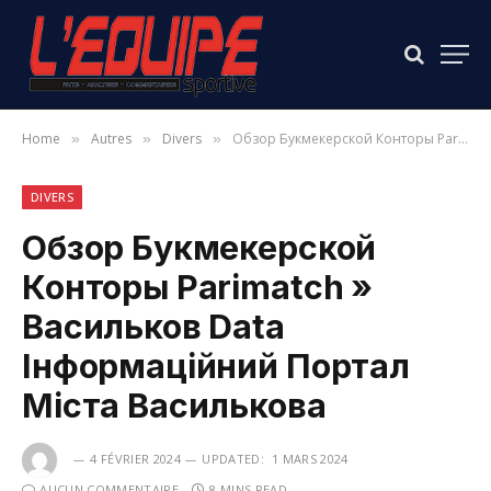
Home
Autres
Divers
Обзор Букмекерской Конторы Parimatch » Васильков Data Інформаційний Портал Міста Василькова
»
»
»
DIVERS
Обзор Букмекерской
Конторы Parimatch »
Васильков Data
Інформаційний Портал
Міста Василькова
4 FÉVRIER 2024
UPDATED:
1 MARS 2024
AUCUN COMMENTAIRE
8 MINS READ