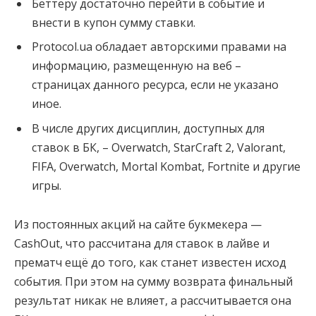
Беттеру достаточно перейти в событие и
внести в купон сумму ставки.
Protocol.ua обладает авторскими правами на
информацию, размещенную на веб –
страницах данного ресурса, если не указано
иное.
В числе других дисциплин, доступных для
ставок в БК, – Overwatch, StarCraft 2, Valorant,
FIFA, Overwatch, Mortal Kombat, Fortnite и другие
игры.
Из постоянных акций на сайте букмекера —
CashOut, что рассчитана для ставок в лайве и
прематч ещё до того, как станет известен исход
события. При этом на сумму возврата финальный
результат никак не влияет, а рассчитывается она