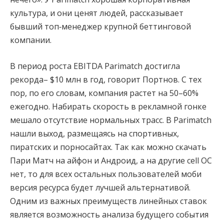
культура, и они ценят людей, рассказывает
бывший топ‑менеджер крупной беттинговой
компании.
В период роста EBITDA Parimatch достигла
рекорда– $10 млн в год, говорит Портнов. С тех
пор, по его словам, компания растет на 50–60%
ежегодно. Набирать скорость в рекламной гонке
мешало отсутствие нормальных трасс. В Parimatch
нашли выход, размещаясь на спортивных,
пиратских и порносайтах. Так как можно скачать
Пари Матч на айфон и Андроид, а на другие cell ОС
нет, то для всех остальных пользователей моби
версия ресурса будет лучшей альтернативой.
Одним из важных преимуществ линейных ставок
является возможность анализа будущего события