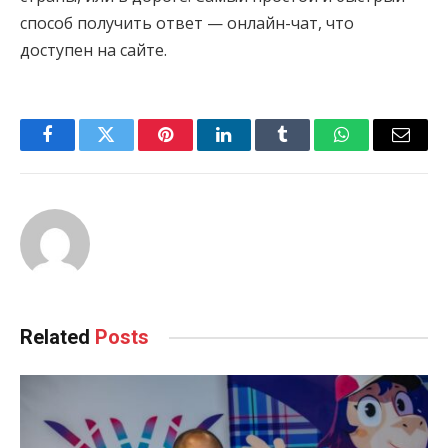
способ получить ответ — онлайн-чат, что
доступен на сайте.
Facebook
Twitter
Pinterest
LinkedIn
Tumblr
WhatsApp
Email
Related
Posts