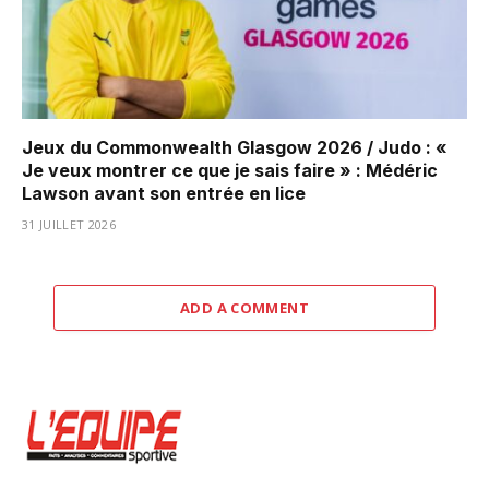
Jeux du Commonwealth Glasgow 2026 / Judo : «
Je veux montrer ce que je sais faire » : Médéric
Lawson avant son entrée en lice
31 JUILLET 2026
ADD A COMMENT