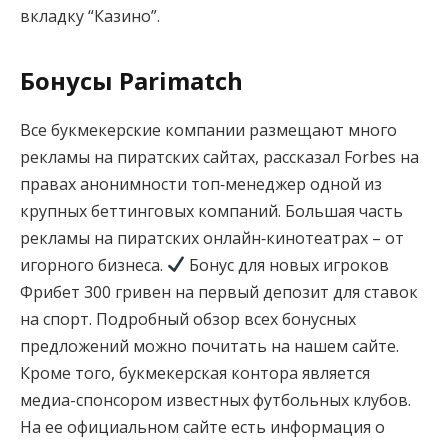
вкладку “Казино”.
Бонусы Parimatch
Все букмекерские компании размещают много
рекламы на пиратских сайтах, рассказал Forbes на
правах анонимности топ‑менеджер одной из
крупных беттинговых компаний. Большая часть
рекламы на пиратских онлайн‑кинотеатрах – от
игорного бизнеса.
Бонус для новых игроков
Фрибет 300 гривен на первый депозит для ставок
на спорт. Подробный обзор всех бонусных
предложений можно почитать на нашем сайте.
Кроме того, букмекерская контора является
медиа-спонсором известных футбольных клубов.
На ее официальном сайте есть информация о