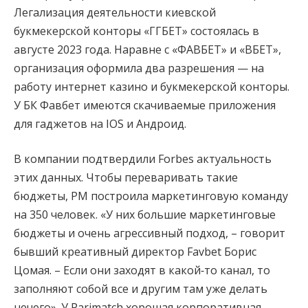
Легализация деятельности киевской
букмекерской конторы «ГГБЕТ» состоялась в
августе 2023 года. Наравне с «ФАВБЕТ» и «ВБЕТ»,
организация оформила два разрешения — на
работу интернет казино и букмекерской конторы.
У БК Фавбет имеются скачиваемые приложения
для гаджетов на IOS и Андроид.
В компании подтвердили Forbes актуальность
этих данных. Чтобы переваривать такие
бюджеты, PM построила маркетинговую команду
на 350 человек. «У них большие маркетинговые
бюджеты и очень агрессивный подход, – говорит
бывший креативный директор Favbet Борис
Цомая. – Если они заходят в какой‑то канал, то
заполняют собой все и другим там уже делать
нечего». У Parimatch хорошая корпоративная