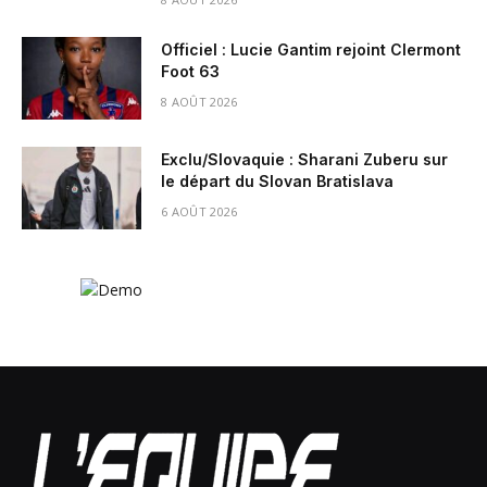
Officiel : Lucie Gantim rejoint Clermont
Foot 63
8 AOÛT 2026
Exclu/Slovaquie : Sharani Zuberu sur
le départ du Slovan Bratislava
6 AOÛT 2026