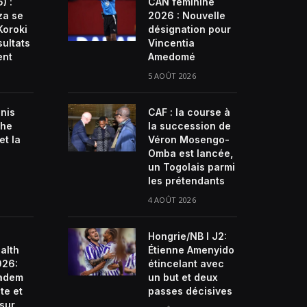
) :
CAN féminine
za se
2026 : Nouvelle
Koroki
désignation pour
sultats
Vincentia
ent
Amedomé
5 AOÛT 2026
enis
CAF : la course à
che
la succession de
et la
Véron Mosengo-
Omba est lancée,
un Togolais parmi
les prétendants
4 AOÛT 2026
Hongrie/NB I J2:
alth
Étienne Amenyido
026:
étincelant avec
ladem
un but et deux
te et
passes décisives
 sur