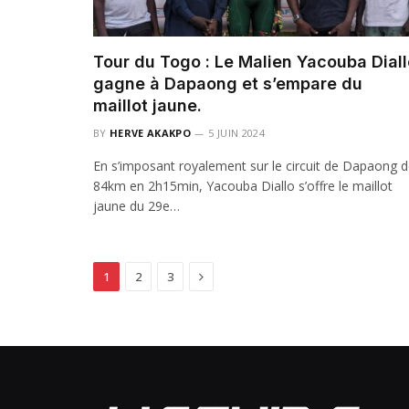
Tour du Togo : Le Malien Yacouba Diall
gagne à Dapaong et s’empare du
maillot jaune.
BY
HERVE AKAKPO
5 JUIN 2024
En s’imposant royalement sur le circuit de Dapaong 
84km en 2h15min, Yacouba Diallo s’offre le maillot
jaune du 29e…
Next
1
2
3