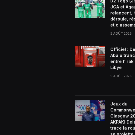
D2 Togo (J6
JCA et Aga
relancent, 
déroule, ré
et classem
5 AOÛT 2026
Officiel : D
Abalo tran
entre l’Irak 
Libye
5 AOÛT 2026
Jeux du
Commonwe
Glasgow 2
AKPAKI De
trace la rou
se projette