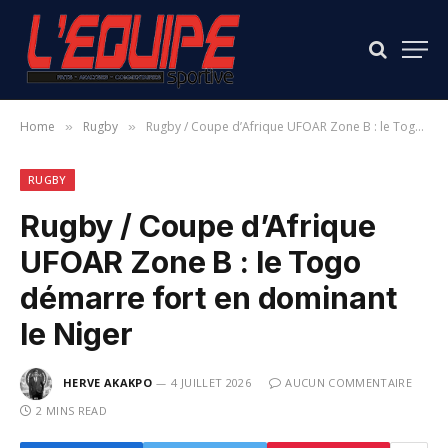
Home
Rugby
Rugby / Coupe d’Afrique UFOAR Zone B : le Togo démarre fort en dominant le Niger
»
»
RUGBY
Rugby / Coupe d’Afrique
UFOAR Zone B : le Togo
démarre fort en dominant
le Niger
HERVE AKAKPO
4 JUILLET 2026
AUCUN COMMENTAIRE
2 MINS READ