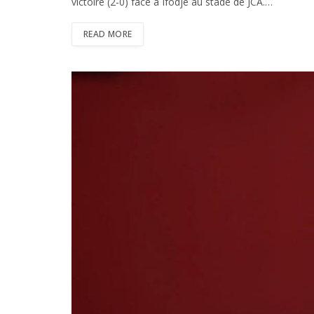
victoire (2-0) face à Ifodjè au stade de JCA.…
READ MORE