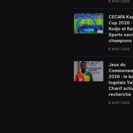
8 AOÛT 2026
CECAFA Ka
Cup 2026 : 
Kodjo et R
Sports sac
champions
8 AOÛT 2026
Jeux du
Commonwe
2026 : le b
togolais Ya
Charif act
recherché
8 AOÛT 2026