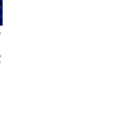
à
é
n