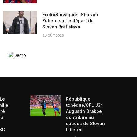
Exclu/Slovaquie : Sharani
Zuberu sur le départ du
Slovan Bratislava
6 AOÛT 2026
 Le
République
ille
tchèque/CFL J3:
ré
Augustin Drakpe
du
contribue au
succès de Slovan
VBC
Liberec