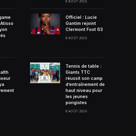
8 AOÛT 2026
game
Officiel : Lucie
Atisso
Gantim rejoint
ayon
Clermont Foot 63
rés
8 AOÛT 2026
Tennis de table :
alth
Giants TTC
oxeur
réussit son camp
ya
d’entraînement de
ivement
haut niveau pour
les jeunes
pongistes
8 AOÛT 2026