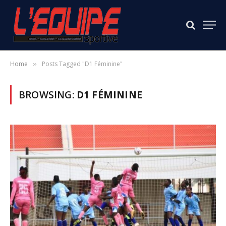
Home
Posts Tagged "D1 Féminine"
»
BROWSING:
D1 FÉMININE