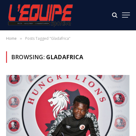
Home
Posts Tagged "Gladafrica"
»
BROWSING:
GLADAFRICA