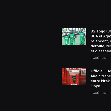
D2 Togo (J6
JCA et Aga
relancent, 
déroule, ré
et classem
5 AOÛT 2026
Officiel : D
Abalo tran
entre l’Irak 
Libye
5 AOÛT 2026