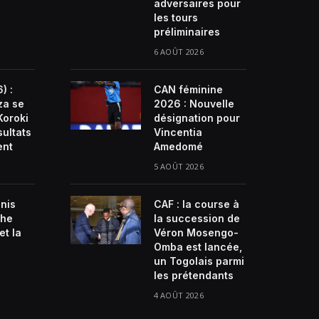
adversaires pour
les tours
préliminaires
6 AOÛT 2026
) :
CAN féminine
za se
2026 : Nouvelle
Koroki
désignation pour
sultats
Vincentia
ent
Amedomé
5 AOÛT 2026
enis
CAF : la course à
che
la succession de
et la
Véron Mosengo-
Omba est lancée,
un Togolais parmi
les prétendants
4 AOÛT 2026