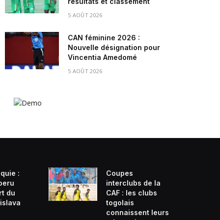
résultats et classement
5 AOÛT 2026
CAN féminine 2026 :
Nouvelle désignation pour
Vincentia Amedomé
5 AOÛT 2026
quie :
Coupes
beru
interclubs de la
rt du
CAF : les clubs
islava
togolais
connaissent leurs