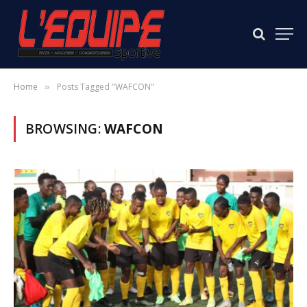
Home
Posts Tagged "WAFCON"
»
BROWSING:
WAFCON