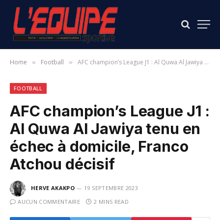
Home
Football
AFC champion’s League J1 : Al Quwa Al Jawiya tenu en échec à domicile, Franco Atchou décisif
»
»
FOOTBALL
AFC champion’s League J1 :
Al Quwa Al Jawiya tenu en
échec à domicile, Franco
Atchou décisif
HERVE AKAKPO
19 SEPTEMBRE 2023
AUCUN COMMENTAIRE
2 MINS READ