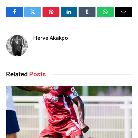
Facebook
Twitter
Pinterest
LinkedIn
Tumblr
WhatsApp
Email
Herve Akakpo
Related
Posts