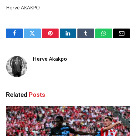
Hervé AKAKPO
Facebook
Twitter
Pinterest
LinkedIn
Tumblr
WhatsApp
Email
Herve Akakpo
Related
Posts