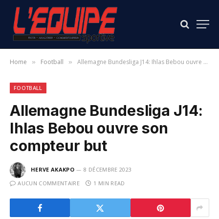
Home
Football
Allemagne Bundesliga J14: Ihlas Bebou ouvre son compteur but
»
»
FOOTBALL
Allemagne Bundesliga J14:
Ihlas Bebou ouvre son
compteur but
HERVE AKAKPO
8 DÉCEMBRE 2023
AUCUN COMMENTAIRE
1 MIN READ