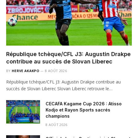
République tchèque/CFL J3: Augustin Drakpe
contribue au succès de Slovan Liberec
BY
HERVE AKAKPO
8 AOÛT 2026
République tchèque/CFL J3: Augustin Drakpe contribue au
succès de Slovan Liberec Slovan Liberec retrouve le…
CECAFA Kagame Cup 2026 : Atisso
Kodjo et Rayon Sports sacrés
champions
8 AOÛT 2026