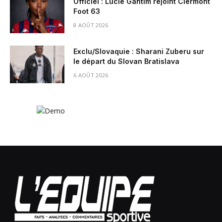
Officiel : Lucie Gantim rejoint Clermont
Foot 63
8 AOÛT 2026
Exclu/Slovaquie : Sharani Zuberu sur
le départ du Slovan Bratislava
6 AOÛT 2026