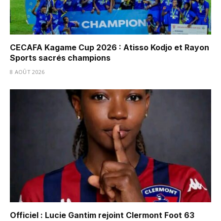
CECAFA Kagame Cup 2026 : Atisso Kodjo et Rayon
Sports sacrés champions
8 AOÛT 2026
Officiel : Lucie Gantim rejoint Clermont Foot 63