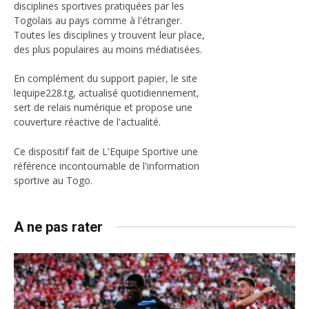
disciplines sportives pratiquées par les
Togolais au pays comme à l'étranger.
Toutes les disciplines y trouvent leur place,
des plus populaires au moins médiatisées.
En complément du support papier, le site
lequipe228.tg, actualisé quotidiennement,
sert de relais numérique et propose une
couverture réactive de l'actualité.
Ce dispositif fait de L'Equipe Sportive une
référence incontournable de l'information
sportive au Togo.
A ne pas rater