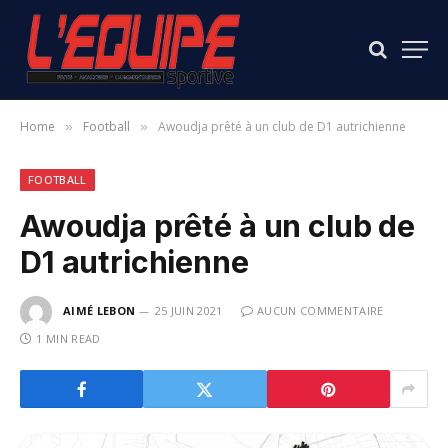
Home
Football
Awoudja prêté à un club de D1 autrichienne
»
»
FOOTBALL
Awoudja prêté à un club de
D1 autrichienne
AIMÉ LEBON
25 JUIN 2021
AUCUN COMMENTAIRE
1 MIN READ