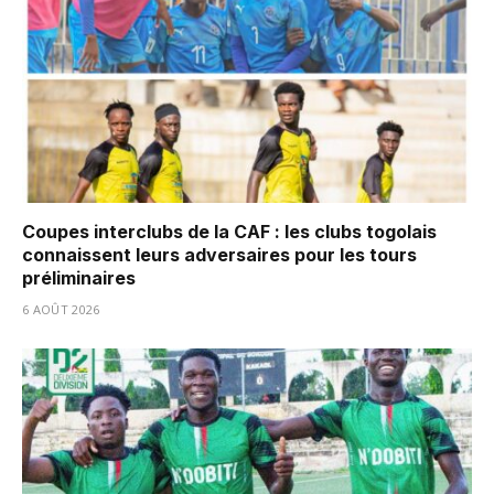
Coupes interclubs de la CAF : les clubs togolais
connaissent leurs adversaires pour les tours
préliminaires
6 AOÛT 2026