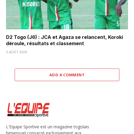
D2 Togo (J6) : JCA et Agaza se relancent, Koroki
déroule, résultats et classement
5 AOÛT 2026
ADD A COMMENT
L'Equipe Sportive est un magazine togolais
bimensuel consacré exclusivement aux