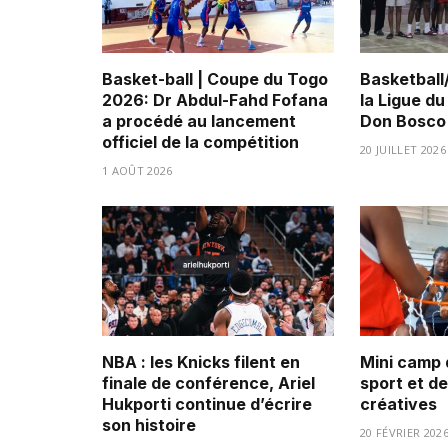
Basket-ball | Coupe du Togo
Basketball
2026: Dr Abdul-Fahd Fofana
la Ligue d
a procédé au lancement
Don Bosco 
officiel de la compétition
20 JUILLET 2026
1 AOÛT 2026
NBA : les Knicks filent en
Mini camp 
finale de conférence, Ariel
sport et d
Hukporti continue d’écrire
créatives
son histoire
20 FÉVRIER 202