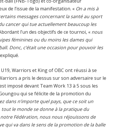
ket-ball (FNB-Togo) et co-organisateur
x de l’issue de la manifestation. «
On a mis à
 certains messages concernant la santé au sport
 du cancer qui tue actuellement beaucoup les
. Abordant l’un des objectifs de ce tournoi, «
nous
quipes féminines ou du moins les dames qui
ll. Donc, c’était une occasion pour pouvoir les
l expliqué.
s U19, Warriors et King of OBC ont réussi à se
Warriors a pris le dessus sur son adversaire sur le
 s’est imposé devant Team Work 13 à 5 sous les
oungou qui se félicite de la promotion du
ez dans n’importe quel pays, que ce soit un
, tout le monde se donne à la pratique du
de notre Fédération, nous nous réjouissons de
ve qui va dans le sens de la promotion de la balle