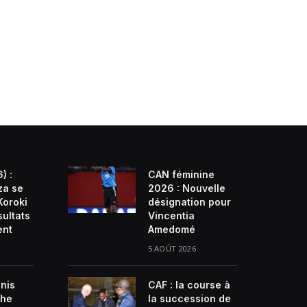
) :
CAN féminine
za se
2026 : Nouvelle
Koroki
désignation pour
sultats
Vincentia
ent
Amedomé
5 AOÛT 2026
enis
CAF : la course à
che
la succession de