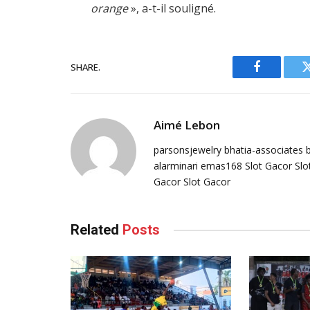
orange
», a-t-il souligné.
SHARE.
Facebook
Aimé Lebon
parsonsjewelry
bhatia-associates
alarminari
emas168
Slot Gacor
Slo
Gacor
Slot Gacor
Related
Posts