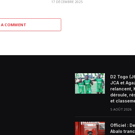
17 DÉCEMBRE 2025
 A COMMENT
D2 Togo (J6
JCA et Aga
relancent, 
déroule, ré
et classem
5 AOÛT 2026
Officiel : D
Abalo tran