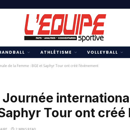
HANDBALL
ATHLÉTISME
VOLLEYBALL
onale de la Femme : BGE et Saphyr Tour ont créé l’évènement
 Journée internationa
Saphyr Tour ont créé
AIRE
2 MINS READ