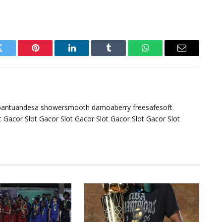
Twitter
Pinterest
LinkedIn
Tumblr
WhatsApp
Email
bantuandesa
showersmooth
damoaberry
freesafesoft
t Gacor
Slot Gacor
Slot Gacor
Slot Gacor
Slot Gacor
Slot