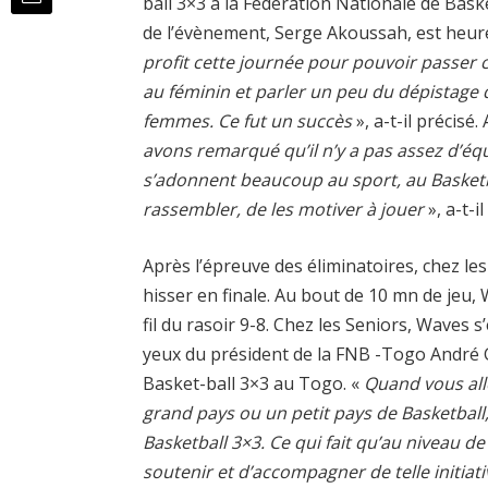
ball 3×3 à la Fédération Nationale de Bas
de l’évènement, Serge Akoussah, est heureu
profit cette journée pour pouvoir passer
au féminin et parler un peu du dépistage
femmes. Ce fut un succès
», a-t-il précisé
avons remarqué qu’il n’y a pas assez d’é
s’adonnent beaucoup au sport, au Basketba
rassembler, de les motiver à jouer
», a-t-i
Après l’épreuve des éliminatoires, chez le
hisser en finale. Au bout de 10 mn de jeu, 
fil du rasoir 9-8. Chez les Seniors, Waves
yeux du président de la FNB -Togo André G
Basket-ball 3×3 au Togo. «
Quand vous all
grand pays ou un petit pays de Basketball
Basketball 3×3. Ce qui fait qu’au niveau 
soutenir et d’accompagner de telle initiati