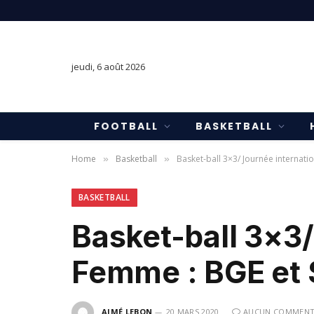
jeudi, 6 août 2026
FOOTBALL
BASKETBALL
Home
Basketball
Basket-ball 3×3/ Journée internati
»
»
BASKETBALL
Basket-ball 3×3/
Femme : BGE et 
AIMÉ LEBON
20 MARS 2020
AUCUN COMMENT