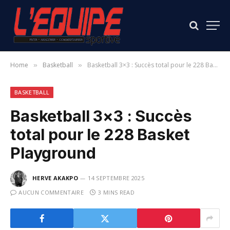
Home
Basketball
Basketball 3×3 : Succès total pour le 228 Basket Playground
»
»
BASKETBALL
Basketball 3×3 : Succès
total pour le 228 Basket
Playground
HERVE AKAKPO
14 SEPTEMBRE 2025
AUCUN COMMENTAIRE
3 MINS READ