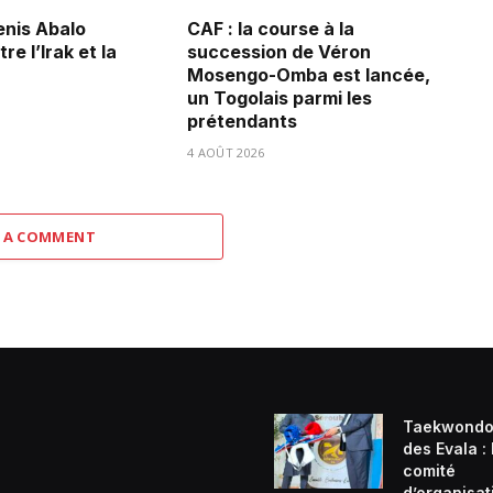
Denis Abalo
CAF : la course à la
re l’Irak et la
succession de Véron
Mosengo-Omba est lancée,
un Togolais parmi les
prétendants
4 AOÛT 2026
 A COMMENT
Taekwondo
des Evala :
comité
d’organisat