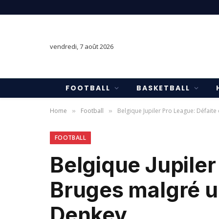
vendredi, 7 août 2026
FOOTBALL
BASKETBALL
Home
Football
Belgique Jupiler Pro League: Défaite
»
»
FOOTBALL
Belgique Jupiler
Bruges malgré un
Denkey