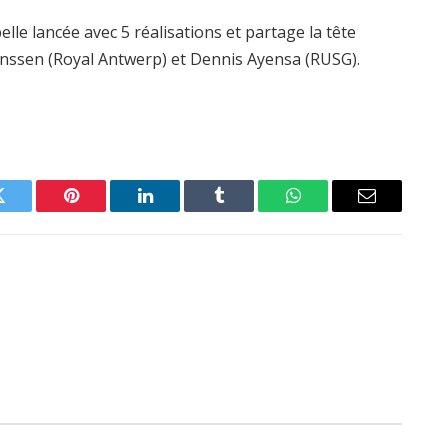
lle lancée avec 5 réalisations et partage la tête
anssen (Royal Antwerp) et Dennis Ayensa (RUSG).
Twitter
Pinterest
LinkedIn
Tumblr
WhatsApp
Email