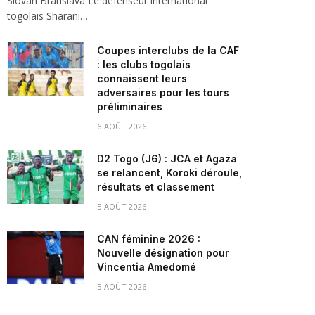
Slovan Bratislava Le défenseur international
togolais Sharani…
Coupes interclubs de la CAF
: les clubs togolais
connaissent leurs
adversaires pour les tours
préliminaires
6 AOÛT 2026
D2 Togo (J6) : JCA et Agaza
se relancent, Koroki déroule,
résultats et classement
5 AOÛT 2026
CAN féminine 2026 :
Nouvelle désignation pour
Vincentia Amedomé
5 AOÛT 2026