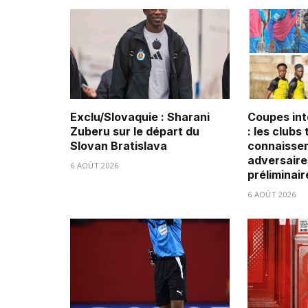
Exclu/Slovaquie : Sharani
Coupes int
Zuberu sur le départ du
: les clubs
Slovan Bratislava
connaissen
adversaire
6 AOÛT 2026
préliminair
6 AOÛT 2026