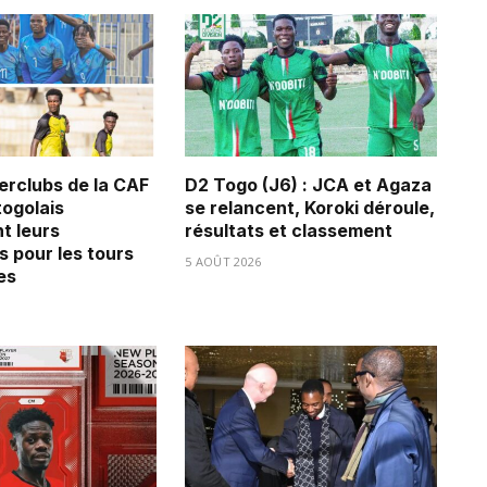
erclubs de la CAF
D2 Togo (J6) : JCA et Agaza
 togolais
se relancent, Koroki déroule,
t leurs
résultats et classement
s pour les tours
5 AOÛT 2026
es