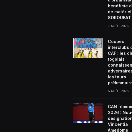
bénéficie d
de matériel
SOROUBAT 
7 AOÛT 2026
Coupes
interclubs 
CAF : les c
togolais
connaissen
adversaire
les tours
préliminair
6 AOÛT 2026
CAN fémini
2026 : Nou
désignatio
Vincentia
Amedomé