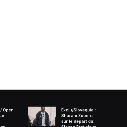
/ Open
Exclu/Slovaquie :
 Le
Sharani Zuberu
sur le départ du
ion
Slovan Bratislava