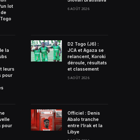
’un lot
6 AOÛT 2026
 de
Togo
D2 Togo (J6) :
de la
JCA et Agaza se
lubs
relancent, Koroki
déroule, résultats
t leurs
et classement
s pour
5 AOÛT 2026
es
ne
Officiel : Denis
velle
Abalo tranche
n pour
entre l’Irak et la
Libye