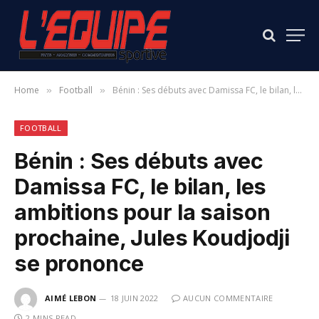
Home
Football
Bénin : Ses débuts avec Damissa FC, le bilan, les ambitions pour la saison prochaine, Jules Koudjodji se prononce
»
»
FOOTBALL
Bénin : Ses débuts avec
Damissa FC, le bilan, les
ambitions pour la saison
prochaine, Jules Koudjodji
se prononce
AIMÉ LEBON
18 JUIN 2022
AUCUN COMMENTAIRE
2 MINS READ