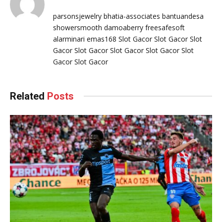
parsonsjewelry
bhatia-associates
bantuandesa
showersmooth
damoaberry
freesafesoft
alarminari
emas168
Slot Gacor
Slot Gacor
Slot
Gacor
Slot Gacor
Slot Gacor
Slot Gacor
Slot
Gacor
Slot Gacor
Related
Posts