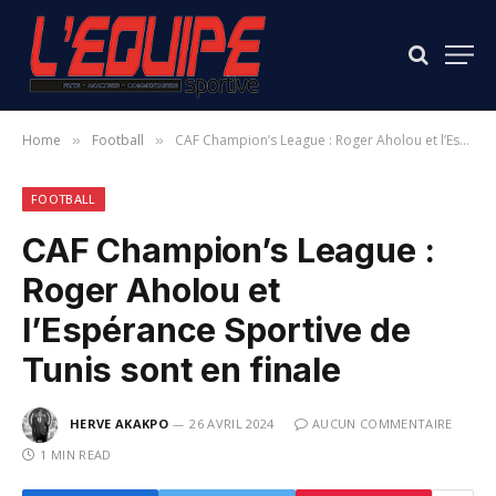
Home
Football
CAF Champion’s League : Roger Aholou et l’Espérance Sportive de Tunis sont en finale
»
»
FOOTBALL
CAF Champion’s League :
Roger Aholou et
l’Espérance Sportive de
Tunis sont en finale
HERVE AKAKPO
26 AVRIL 2024
AUCUN COMMENTAIRE
1 MIN READ