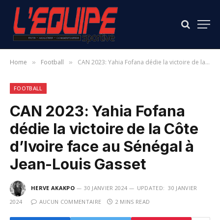
Home
Football
CAN 2023: Yahia Fofana dédie la victoire de la Côte d’Ivoire face au Sénégal à Jean-Louis Gasset
»
»
FOOTBALL
CAN 2023: Yahia Fofana
dédie la victoire de la Côte
d’Ivoire face au Sénégal à
Jean-Louis Gasset
HERVE AKAKPO
30 JANVIER 2024
UPDATED:
30 JANVIER
2024
AUCUN COMMENTAIRE
2 MINS READ