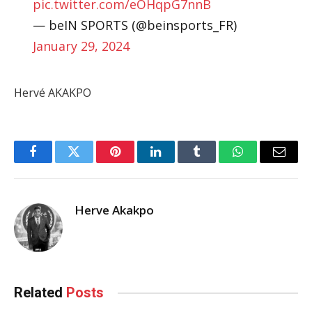
pic.twitter.com/eOHqpG7nnB
— beIN SPORTS (@beinsports_FR)
January 29, 2024
Hervé AKAKPO
Facebook
Twitter
Pinterest
LinkedIn
Tumblr
WhatsApp
Email
Herve Akakpo
Related
Posts