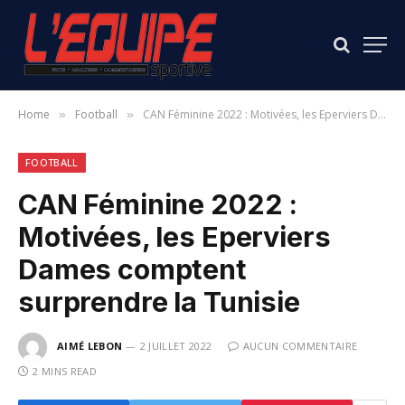
Home
Football
CAN Féminine 2022 : Motivées, les Eperviers Dames comptent surprendre la Tunisie
»
»
FOOTBALL
CAN Féminine 2022 :
Motivées, les Eperviers
Dames comptent
surprendre la Tunisie
AIMÉ LEBON
2 JUILLET 2022
AUCUN COMMENTAIRE
2 MINS READ