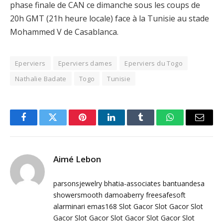
phase finale de CAN ce dimanche sous les coups de
20h GMT (21h heure locale) face à la Tunisie au stade
Mohammed V de Casablanca.
Eperviers
Eperviers dames
Eperviers du Togo
Nathalie Badate
Togo
Tunisie
Facebook
Twitter
Pinterest
LinkedIn
Tumblr
WhatsApp
Email
Aimé Lebon
parsonsjewelry
bhatia-associates
bantuandesa
showersmooth
damoaberry
freesafesoft
alarminari
emas168
Slot Gacor
Slot Gacor
Slot
Gacor
Slot Gacor
Slot Gacor
Slot Gacor
Slot