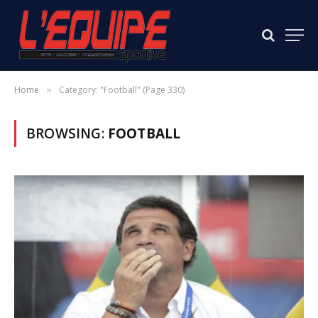
Home
Category: "Football" (Page 330)
»
BROWSING:
FOOTBALL