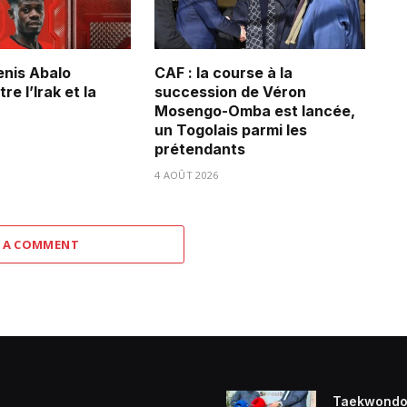
Denis Abalo
CAF : la course à la
re l’Irak et la
succession de Véron
Mosengo-Omba est lancée,
un Togolais parmi les
prétendants
4 AOÛT 2026
 A COMMENT
Taekwondo