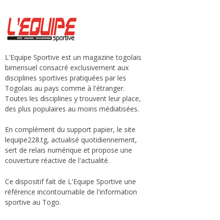
L'Equipe Sportive est un magazine togolais
bimensuel consacré exclusivement aux
disciplines sportives pratiquées par les
Togolais au pays comme à l'étranger.
Toutes les disciplines y trouvent leur place,
des plus populaires au moins médiatisées.
En complément du support papier, le site
lequipe228.tg, actualisé quotidiennement,
sert de relais numérique et propose une
couverture réactive de l'actualité.
Ce dispositif fait de L'Equipe Sportive une
référence incontournable de l'information
sportive au Togo.