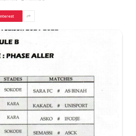
interest