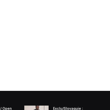
/ Open
Exclu/Slovaquie :