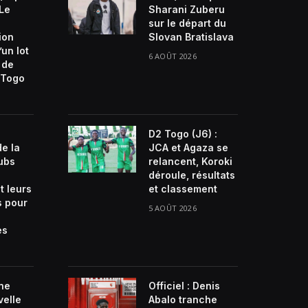
 Le
Sharani Zuberu
sur le départ du
ion
Slovan Bratislava
’un lot
6 AOÛT 2026
 de
Togo
D2 Togo (J6) :
de la
JCA et Agaza se
lubs
relancent, Koroki
déroule, résultats
t leurs
et classement
s pour
5 AOÛT 2026
es
ne
Officiel : Denis
velle
Abalo tranche