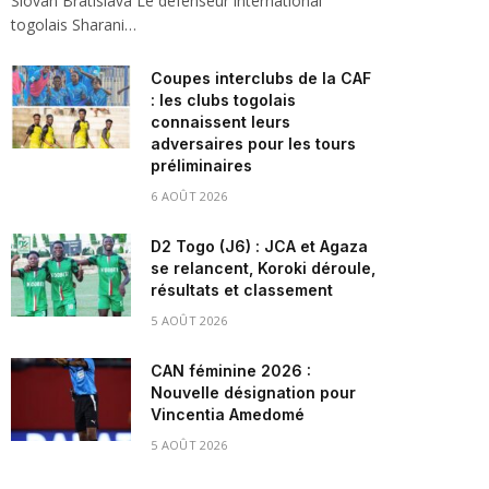
Slovan Bratislava Le défenseur international
togolais Sharani…
Coupes interclubs de la CAF
: les clubs togolais
connaissent leurs
adversaires pour les tours
préliminaires
6 AOÛT 2026
D2 Togo (J6) : JCA et Agaza
se relancent, Koroki déroule,
résultats et classement
5 AOÛT 2026
CAN féminine 2026 :
Nouvelle désignation pour
Vincentia Amedomé
5 AOÛT 2026