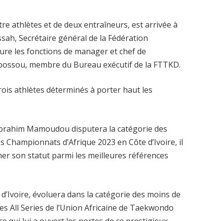
e athlètes et de deux entraîneurs, est arrivée à
ah, Secrétaire général de la Fédération
re les fonctions de manager et chef de
gbossou, membre du Bureau exécutif de la FTTKD.
rois athlètes déterminés à porter haut les
 Ibrahim Mamoudou disputera la catégorie des
s Championnats d’Afrique 2023 en Côte d’Ivoire, il
mer son statut parmi les meilleures références
 d’Ivoire, évoluera dans la catégorie des moins de
des All Series de l’Union Africaine de Taekwondo
qui lui a ouvert les portes de ce prestigieux