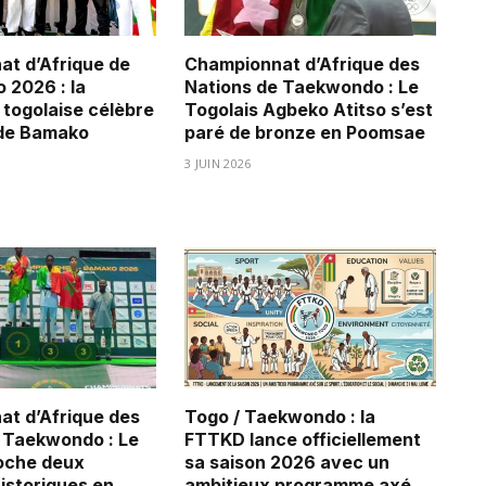
t d’Afrique de
Championnat d’Afrique des
2026 : la
Nations de Taekwondo : Le
 togolaise célèbre
Togolais Agbeko Atitso s’est
 de Bamako
paré de bronze en Poomsae
3 JUIN 2026
t d’Afrique des
Togo / Taekwondo : la
 Taekwondo : Le
FTTKD lance officiellement
oche deux
sa saison 2026 avec un
historiques en
ambitieux programme axé