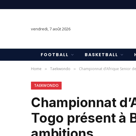
vendredi, 7 août 2026
FOOTBALL
BASKETBALL
Home
Taekwondo
Championnat d’Afrique Senior d
»
»
TAEKWONDO
Championnat d’A
Togo présent à 
ambitions