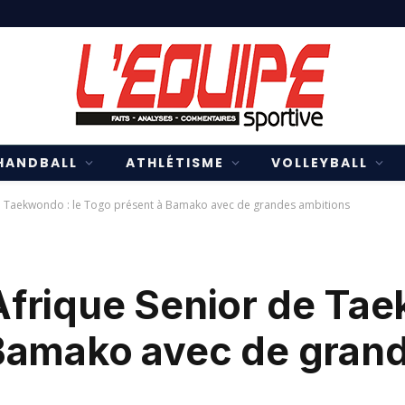
HANDBALL
ATHLÉTISME
VOLLEYBALL
e Taekwondo : le Togo présent à Bamako avec de grandes ambitions
frique Senior de Tae
Bamako avec de gran