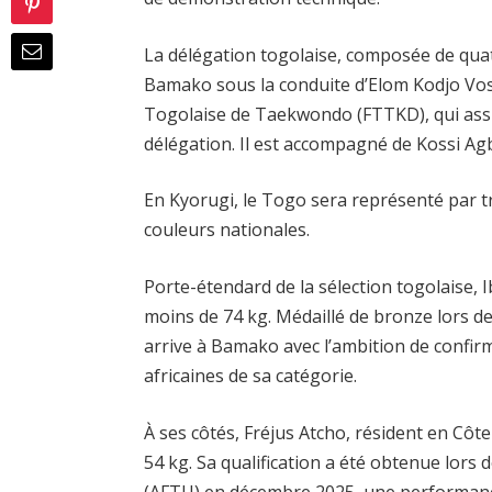
La délégation togolaise, composée de quatr
Bamako sous la conduite d’Elom Kodjo Voss
Togolaise de Taekwondo (FTTKD), qui assu
délégation. Il est accompagné de Kossi A
En Kyorugi, le Togo sera représenté par t
couleurs nationales.
Porte-étendard de la sélection togolaise,
moins de 74 kg. Médaillé de bronze lors de
arrive à Bamako avec l’ambition de confir
africaines de sa catégorie.
À ses côtés, Fréjus Atcho, résident en Côte
54 kg. Sa qualification a été obtenue lors 
(AFTU) en décembre 2025, une performance 