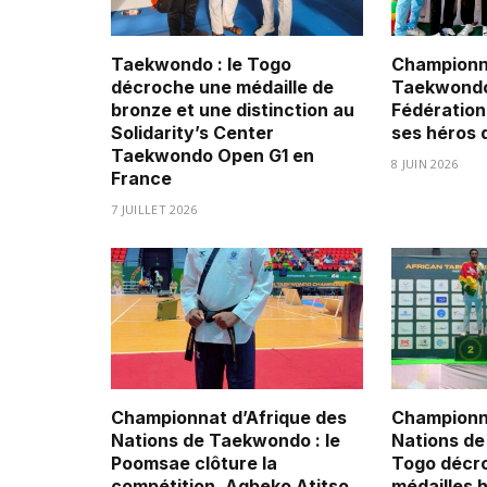
Taekwondo : le Togo
Championna
décroche une médaille de
Taekwondo 
bronze et une distinction au
Fédération
Solidarity’s Center
ses héros
Taekwondo Open G1 en
8 JUIN 2026
France
7 JUILLET 2026
Championnat d’Afrique des
Championna
Nations de Taekwondo : le
Nations de
Poomsae clôture la
Togo décr
compétition, Agbeko Atitso
médailles 