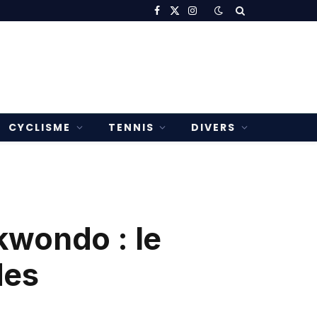
Facebook
X
Instagram
(Twitter)
CYCLISME
TENNIS
DIVERS
kwondo : le
des