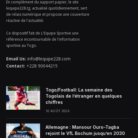
En complément du support papier, le site
lequipe228.tg, actualisé quotidiennement, sert
de relais numérique et propose une couverture
réactive de l'actualité.
Ce dispositif fait de L'Equipe Sportive une
référence incontournable de l'information
sportive au Togo.
Email Us:
info@lequipe228.com
Contact:
+228 90044215
Togo/Football: La semaine des
Togolais de l’étranger en quelques
chiffres
10 AOÛT 2026
Allemagne : Mansour Ouro-Tagba
rejoint le VfL Bochum jusqu’en 2030