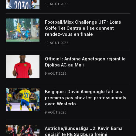
10 AOÛT 2026
Football/Mixx Challenge U17 : Lomé
Golfe 1 et Centrale 1 se donnent
rendez-vous en finale
10 AOÛT 2026
Officiel : Antoine Agbetogon rejoint le
Djoliba AC au Mali
9 AOÛT 2026
Belgique : David Amegnaglo fait ses
premiers pas chez les professionnels
avec Westerlo
9 AOÛT 2026
Autriche/Bundesliga J2: Kevin Boma
décisif, le RB Salzburg freiné