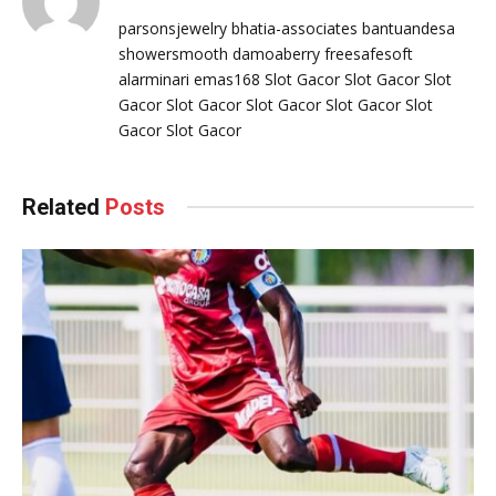
parsonsjewelry
bhatia-associates
bantuandesa
showersmooth
damoaberry
freesafesoft
alarminari
emas168
Slot Gacor
Slot Gacor
Slot
Gacor
Slot Gacor
Slot Gacor
Slot Gacor
Slot
Gacor
Slot Gacor
Related
Posts