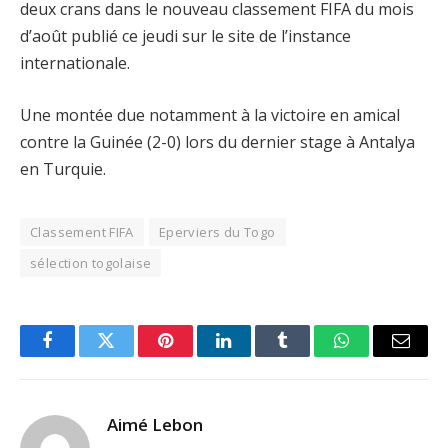
deux crans dans le nouveau classement FIFA du mois
d’août publié ce jeudi sur le site de l’instance
internationale.
Une montée due notamment à la victoire en amical
contre la Guinée (2-0) lors du dernier stage à Antalya
en Turquie.
Classement FIFA
Eperviers du Togo
sélection togolaise
Facebook
Twitter
Pinterest
LinkedIn
Tumblr
WhatsApp
Email
Aimé Lebon