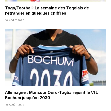
Togo/Football: La semaine des Togolais de
l’étranger en quelques chiffres
10 AOÛT 2026
Allemagne : Mansour Ouro-Tagba rejoint le VfL
Bochum jusqu’en 2030
10 AOÛT 2026