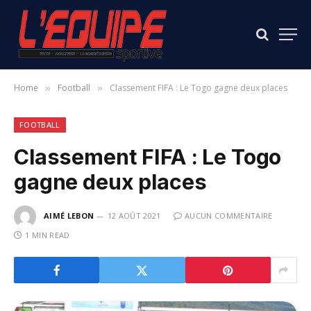
Home
Football
Classement FIFA : Le Togo gagne deux places
»
»
FOOTBALL
Classement FIFA : Le Togo
gagne deux places
AIMÉ LEBON
12 AOÛT 2021
AUCUN COMMENTAIRE
1 MIN READ