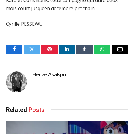
Kara et Coris Bank, cette campagne qui dure deux
mois court jusqu’en décembre prochain.
Cyrille PESSEWU
Facebook
Twitter
Pinterest
LinkedIn
Tumblr
WhatsApp
Email
Herve Akakpo
Related
Posts