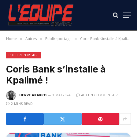
Home
Autres
Publireportage
Coris Bank s’installe à Kpalimé !
»
»
»
PUBLIREPORTAGE
Coris Bank s’installe à
Kpalimé !
HERVE AKAKPO
3 MAI 2024
AUCUN COMMENTAIRE
2 MINS READ