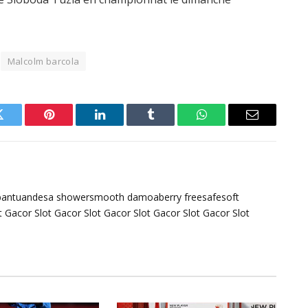
Malcolm barcola
Twitter
Pinterest
LinkedIn
Tumblr
WhatsApp
Email
bantuandesa
showersmooth
damoaberry
freesafesoft
t Gacor
Slot Gacor
Slot Gacor
Slot Gacor
Slot Gacor
Slot