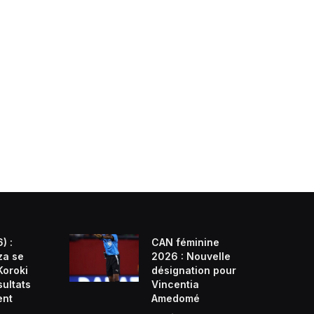
) :
CAN féminine
za se
2026 : Nouvelle
Koroki
désignation pour
sultats
Vincentia
ent
Amedomé