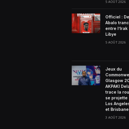
5 AOÛT 2026
Officiel : D
Abalo tran
entre l’Irak 
Libye
5 AOÛT 2026
Jeux du
Commonwe
Glasgow 2
AKPAKI De
trace la rou
se projette
Los Angele
et Brisban
3 AOÛT 2026