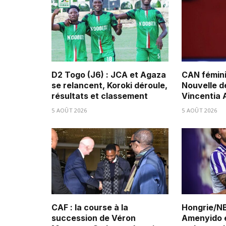
D2 Togo (J6) : JCA et Agaza
CAN fémini
se relancent, Koroki déroule,
Nouvelle d
résultats et classement
Vincentia
5 AOÛT 2026
5 AOÛT 2026
CAF : la course à la
Hongrie/NB
succession de Véron
Amenyido é