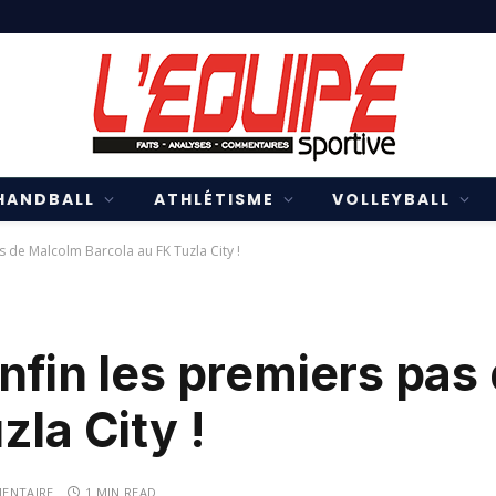
HANDBALL
ATHLÉTISME
VOLLEYBALL
s de Malcolm Barcola au FK Tuzla City !
nfin les premiers pa
zla City !
ENTAIRE
1 MIN READ