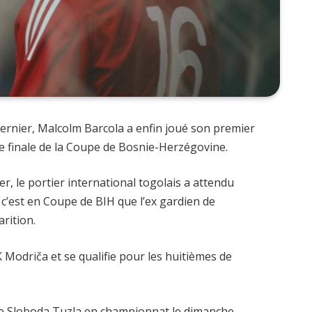
dernier, Malcolm Barcola a enfin joué son premier
de finale de la Coupe de Bosnie-Herzégovine.
er, le portier international togolais a attendu
 c’est en Coupe de BIH que l’ex gardien de
rition.
K Modriča et se qualifie pour les huitièmes de
re Sloboda Tuzla en championnat le dimanche