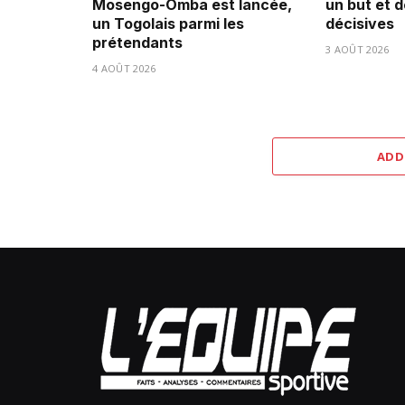
Mosengo-Omba est lancée,
un but et 
un Togolais parmi les
décisives
prétendants
3 AOÛT 2026
4 AOÛT 2026
ADD