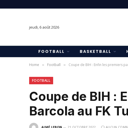
jeudi, 6 août 2026
FOOTBALL
BASKETBALL
Home
Football
Coupe de BIH : Enfin les premiers pa
»
»
FOOTBALL
Coupe de BIH : E
Barcola au FK Tu
AIMÉ LEBON
21 OCTOBRE 2022
AUCUN COMM