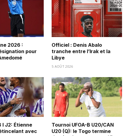
ne 2026 :
Officiel : Denis Abalo
ésignation pour
tranche entre l’Irak et la
 Amedomé
Libye
5 AOÛT 2026
 I J2: Étienne
Tournoi UFOA-B U20/CAN
tincelant avec
U20 (Q): le Togo termine