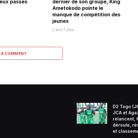
deux passes
dernier de son groupe, King
Ametokodo pointe le
manque de compétition des
jeunes
3 AOÛT 2026
 A COMMENT
D2 Togo (J6
JCA et Aga
relancent, 
déroule, ré
et classem