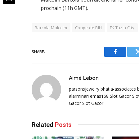
prochain (11h GMT).
Barcola Malcolm
Coupe de BIH
FK Tuzla City
SHARE.
Facebook
Aimé Lebon
parsonsjewelry
bhatia-associates
alarminari
emas168
Slot Gacor
Slo
Gacor
Slot Gacor
Related
Posts