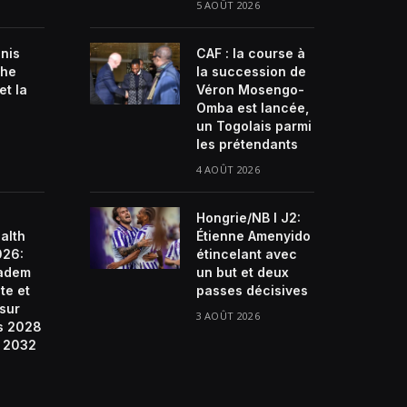
5 AOÛT 2026
enis
CAF : la course à
che
la succession de
et la
Véron Mosengo-
Omba est lancée,
un Togolais parmi
les prétendants
4 AOÛT 2026
Hongrie/NB I J2:
alth
Étienne Amenyido
026:
étincelant avec
ladem
un but et deux
te et
passes décisives
 sur
3 AOÛT 2026
s 2028
e 2032