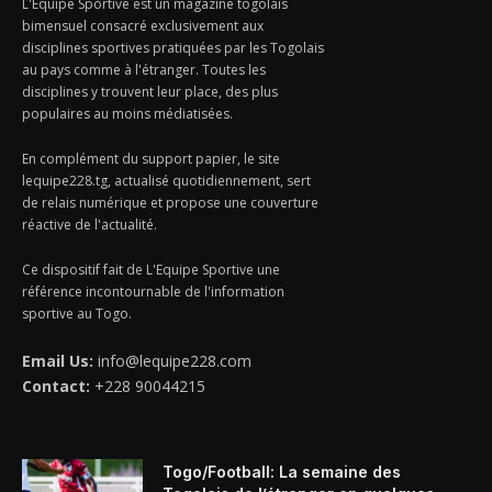
L'Equipe Sportive est un magazine togolais
bimensuel consacré exclusivement aux
disciplines sportives pratiquées par les Togolais
au pays comme à l'étranger. Toutes les
disciplines y trouvent leur place, des plus
populaires au moins médiatisées.
En complément du support papier, le site
lequipe228.tg, actualisé quotidiennement, sert
de relais numérique et propose une couverture
réactive de l'actualité.
Ce dispositif fait de L'Equipe Sportive une
référence incontournable de l'information
sportive au Togo.
Email Us:
info@lequipe228.com
Contact:
+228 90044215
Togo/Football: La semaine des