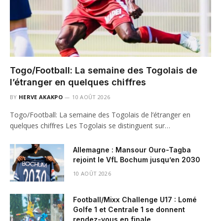
Togo/Football: La semaine des Togolais de
l’étranger en quelques chiffres
BY
HERVE AKAKPO
10 AOÛT 2026
Togo/Football: La semaine des Togolais de l’étranger en
quelques chiffres Les Togolais se distinguent sur…
Allemagne : Mansour Ouro-Tagba
rejoint le VfL Bochum jusqu’en 2030
10 AOÛT 2026
Football/Mixx Challenge U17 : Lomé
Golfe 1 et Centrale 1 se donnent
rendez-vous en finale