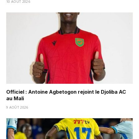
10 AOÛT 2026
Officiel : Antoine Agbetogon rejoint le Djoliba AC
au Mali
9 AOÛT 2026