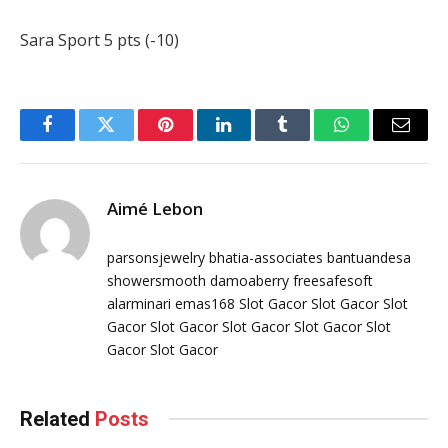
Sara Sport 5 pts (-10)
Facebook
Twitter
Pinterest
LinkedIn
Tumblr
WhatsApp
Email
Aimé Lebon
parsonsjewelry
bhatia-associates
bantuandesa
showersmooth
damoaberry
freesafesoft
alarminari
emas168
Slot Gacor
Slot Gacor
Slot
Gacor
Slot Gacor
Slot Gacor
Slot Gacor
Slot
Gacor
Slot Gacor
Related
Posts