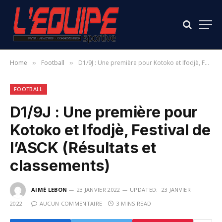
Home
Football
D1/9J : Une première pour Kotoko et Ifodjè, Festival de l’ASCK (Résultats et classements)
»
»
FOOTBALL
D1/9J : Une première pour
Kotoko et Ifodjè, Festival de
l’ASCK (Résultats et
classements)
AIMÉ LEBON
23 JANVIER 2022
UPDATED:
23 JANVIER
2022
AUCUN COMMENTAIRE
3 MINS READ