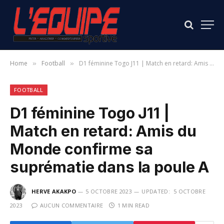
Home
Football
D1 féminine Togo J11 | Match en retard: Amis du Monde confirme sa suprématie dans la poule A
»
»
FOOTBALL
D1 féminine Togo J11 |
Match en retard: Amis du
Monde confirme sa
suprématie dans la poule A
HERVE AKAKPO
5 OCTOBRE 2023
UPDATED:
5 OCTOBRE
2023
AUCUN COMMENTAIRE
1 MIN READ