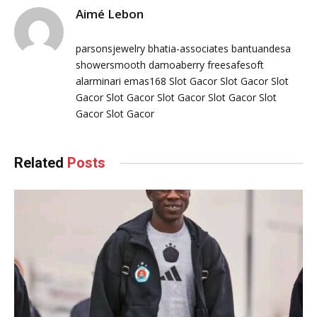
Aimé Lebon
parsonsjewelry
bhatia-associates
bantuandesa
showersmooth
damoaberry
freesafesoft
alarminari
emas168
Slot Gacor
Slot Gacor
Slot
Gacor
Slot Gacor
Slot Gacor
Slot Gacor
Slot
Gacor
Slot Gacor
Related
Posts