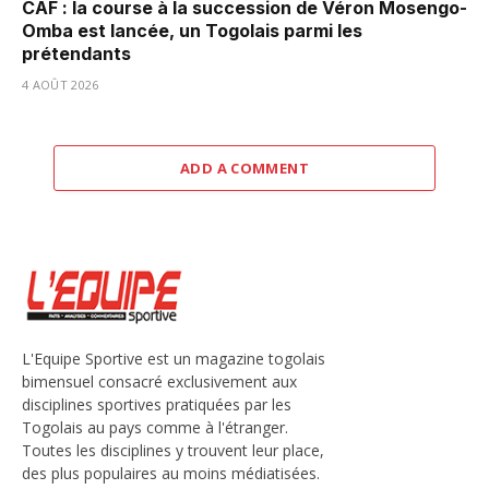
CAF : la course à la succession de Véron Mosengo-
Omba est lancée, un Togolais parmi les
prétendants
4 AOÛT 2026
ADD A COMMENT
L'Equipe Sportive est un magazine togolais
bimensuel consacré exclusivement aux
disciplines sportives pratiquées par les
Togolais au pays comme à l'étranger.
Toutes les disciplines y trouvent leur place,
des plus populaires au moins médiatisées.