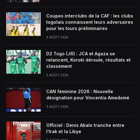
Coupes interclubs de la CAF : les clubs
togolais connaissent leurs adversaires
pour les tours préliminaires
6 AOÛT 2026
D2 Togo (J6) : JCA et Agaza se
relancent, Koroki déroule, résultats et
classement
5 AOÛT 2026
CAN féminine 2026 : Nouvelle
désignation pour Vincentia Amedomé
5 AOÛT 2026
Officiel : Denis Abalo tranche entre
l’Irak et la Libye