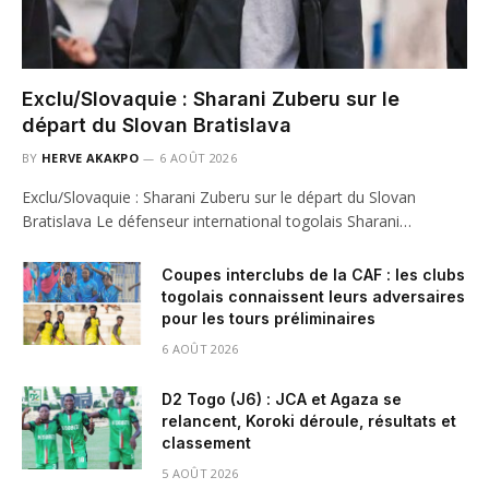
Exclu/Slovaquie : Sharani Zuberu sur le
départ du Slovan Bratislava
BY
HERVE AKAKPO
6 AOÛT 2026
Exclu/Slovaquie : Sharani Zuberu sur le départ du Slovan
Bratislava Le défenseur international togolais Sharani…
Coupes interclubs de la CAF : les clubs
togolais connaissent leurs adversaires
pour les tours préliminaires
6 AOÛT 2026
D2 Togo (J6) : JCA et Agaza se
relancent, Koroki déroule, résultats et
classement
5 AOÛT 2026