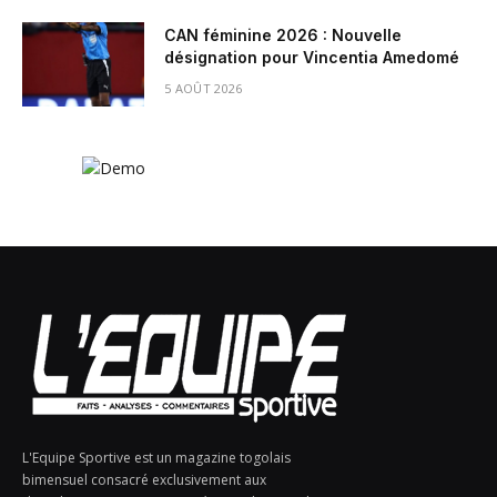
CAN féminine 2026 : Nouvelle
désignation pour Vincentia Amedomé
5 AOÛT 2026
L'Equipe Sportive est un magazine togolais
bimensuel consacré exclusivement aux