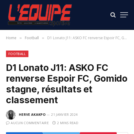
Home
Football
D1 Lonato J11: ASKO FC renverse Espoir FC, Gomido stagne, résultats et classement
»
»
FOOTBALL
D1 Lonato J11: ASKO FC
renverse Espoir FC, Gomido
stagne, résultats et
classement
HERVE AKAKPO
21 JANVIER 2024
AUCUN COMMENTAIRE
2 MINS READ