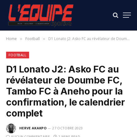
Home
Football
D1 Lonato J2: Asko FC au révélateur de Doumbe FC, Tambo FC à Aneho pour la confirmation, le calendrier complet
»
»
FOOTBALL
D1 Lonato J2: Asko FC au
révélateur de Doumbe FC,
Tambo FC à Aneho pour la
confirmation, le calendrier
complet
HERVE AKAKPO
27 OCTOBRE 2023
AUCUN COMMENTAIRE
2 MINS READ