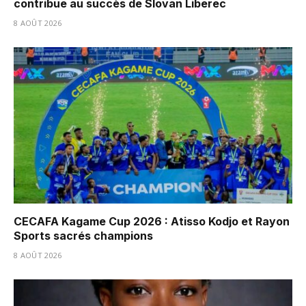
contribue au succès de Slovan Liberec
8 AOÛT 2026
CECAFA Kagame Cup 2026 : Atisso Kodjo et Rayon
Sports sacrés champions
8 AOÛT 2026