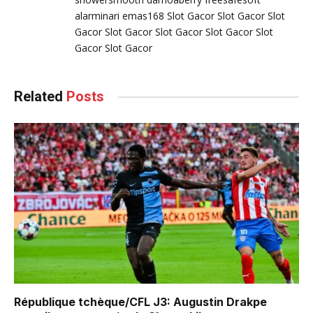
alarminari
emas168
Slot Gacor
Slot Gacor
Slot
Gacor
Slot Gacor
Slot Gacor
Slot Gacor
Slot
Gacor
Slot Gacor
Related
Posts
République tchèque/CFL J3: Augustin Drakpe