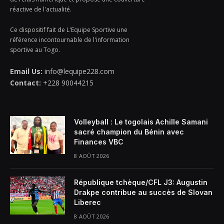
réactive de l'actualité.
Ce dispositif fait de L'Equipe Sportive une
référence incontournable de l'information
sportive au Togo.
Email Us:
info@lequipe228.com
Contact:
+228 90044215
Volleyball : Le togolais Achille Samani
sacré champion du Bénin avec
Finances VBC
8 AOÛT 2026
République tchèque/CFL J3: Augustin
Drakpe contribue au succès de Slovan
Liberec
8 AOÛT 2026