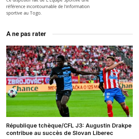
référence incontournable de l'information
sportive au Togo.
A ne pas rater
République tchèque/CFL J3: Augustin Drakpe
contribue au succès de Slovan Liberec