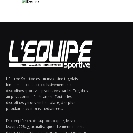
L'Equipe Sportive est un magazine togolais
bimensuel consacré exclusivement aux
disciplines sportives pratiquées par les Togolais
au pays comme à l'étranger. Toutes les
disciplines y trouvent leur place, des plus
populaires au moins médiatisées.
En complément du support papier, le site
lequipe228.tg, actualisé quotidiennement, sert
de relais numérique et propose une couverture