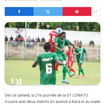
Dès ce samedi, la 21e journée de la D1 LONATO
s’ouvre avec deux matchs en avancé à Kara et au stade