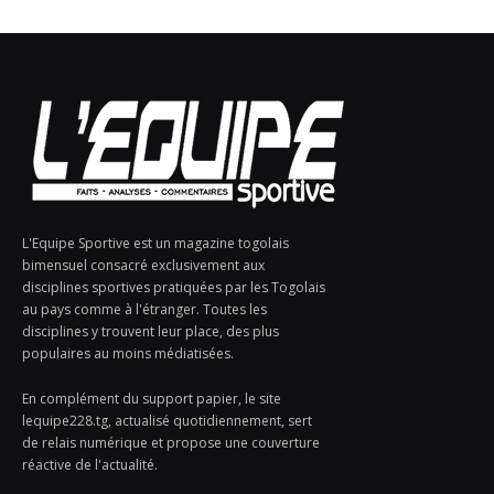
L'Equipe Sportive est un magazine togolais
bimensuel consacré exclusivement aux
disciplines sportives pratiquées par les Togolais
au pays comme à l'étranger. Toutes les
disciplines y trouvent leur place, des plus
populaires au moins médiatisées.
En complément du support papier, le site
lequipe228.tg, actualisé quotidiennement, sert
de relais numérique et propose une couverture
réactive de l'actualité.