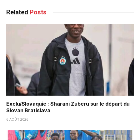
Related
Posts
Exclu/Slovaquie : Sharani Zuberu sur le départ du
Slovan Bratislava
6 AOÛT 2026