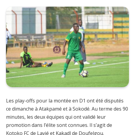
Les play-offs pour la montée en D1 ont été disputés
ce dimanche à Atakpamé et à Sokodé. Au terme des 90
minutes, les deux équipes qui ont validé leur
promotion dans l’élite sont connues. Il s’agit de
Kotoko FC de Lavié et Kakadl de Doufelgou.