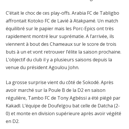
C’était le choc de ces play-offs. Arabia FC de Tabligbo
affrontait Kotoko FC de Lavié à Atakpamé. Un match
équilibré sur le papier mais les Porc-Epics ont très
rapidement montré leur suprématie. A l’arrivée, ils
viennent à bout des Chameaux sur le score de trois
buts à un et vont retrouver l’élite la saison prochaine.
L’objectif du club il y a plusieurs saisons depuis la
venue du président Agoulou John.
La grosse surprise vient du côté de Sokodé. Après
avoir marché sur la Poule B de la D2 en saison
régulière, Tambo FC de Tony Agbéssi a été piégé par
Kakadl. L’équipe de Doufelgou bat celle de Datcha (2-
0) et monte en division supérieure après avoir végété
en D2.