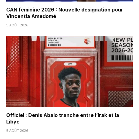
CAN féminine 2026 : Nouvelle désignation pour
Vincentia Amedomé
5 AOÛT 2026
Officiel : Denis Abalo tranche entre l’Irak et la
Libye
5 AOÛT 2026