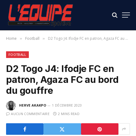
Home
Football
D2 Togo J4: Ifodje FC en patron, Agaza FC au bord du gouffre
»
»
FOOTBALL
D2 Togo J4: Ifodje FC en
patron, Agaza FC au bord
du gouffre
HERVE AKAKPO
1 DÉCEMBRE 2023
AUCUN COMMENTAIRE
2 MINS READ