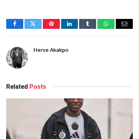
Facebook
Twitter
Pinterest
LinkedIn
Tumblr
WhatsApp
Email
Herve Akakpo
Related
Posts