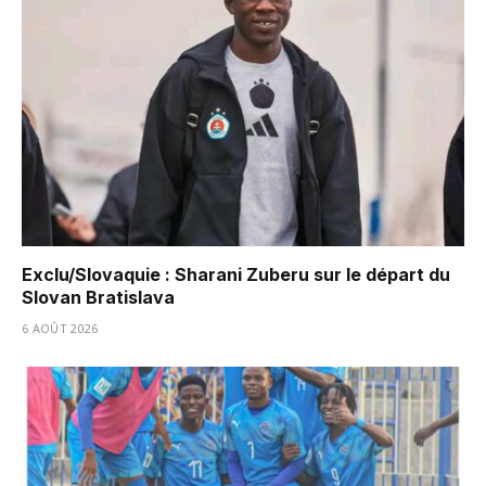
Exclu/Slovaquie : Sharani Zuberu sur le départ du
Slovan Bratislava
6 AOÛT 2026