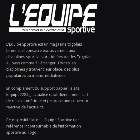
L'Equipe Sportive est un magazine togolais
bimensuel consacré exclusivement aux
disciplines sportives pratiquées par les Togolais
au pays comme à l'étranger. Toutes les
disciplines y trouvent leur place, des plus
populaires au moins médiatisées.
En complément du support papier, le site
lequipe228.tg, actualisé quotidiennement, sert
de relais numérique et propose une couverture
réactive de l'actualité.
Ce dispositif fait de L'Equipe Sportive une
référence incontournable de l'information
sportive au Togo.