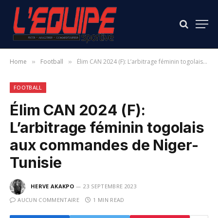
Home
Football
Élim CAN 2024 (F): L’arbitrage féminin togolais aux commandes de Niger-Tunisie
»
»
FOOTBALL
Élim CAN 2024 (F):
L’arbitrage féminin togolais
aux commandes de Niger-
Tunisie
HERVE AKAKPO
23 SEPTEMBRE 2023
AUCUN COMMENTAIRE
1 MIN READ