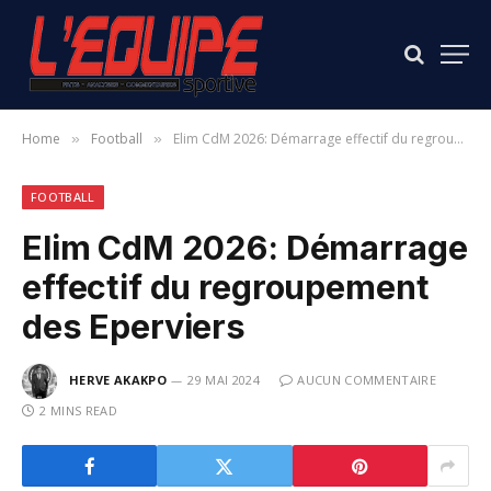
Home
Football
Elim CdM 2026: Démarrage effectif du regroupement des Eperviers
»
»
FOOTBALL
Elim CdM 2026: Démarrage
effectif du regroupement
des Eperviers
HERVE AKAKPO
29 MAI 2024
AUCUN COMMENTAIRE
2 MINS READ