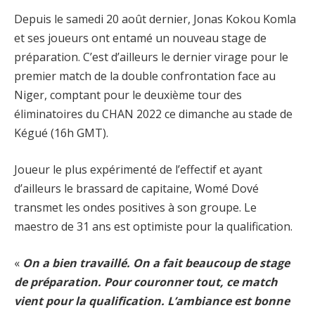
Depuis le samedi 20 août dernier, Jonas Kokou Komla
et ses joueurs ont entamé un nouveau stage de
préparation. C’est d’ailleurs le dernier virage pour le
premier match de la double confrontation face au
Niger, comptant pour le deuxième tour des
éliminatoires du CHAN 2022 ce dimanche au stade de
Kégué (16h GMT).
Joueur le plus expérimenté de l’effectif et ayant
d’ailleurs le brassard de capitaine, Womé Dové
transmet les ondes positives à son groupe. Le
maestro de 31 ans est optimiste pour la qualification.
«
On a bien travaillé. On a fait beaucoup de stage
de préparation. Pour couronner tout, ce match
vient pour la qualification. L’ambiance est bonne