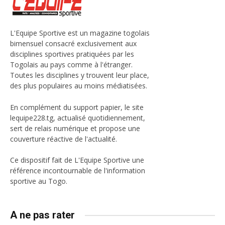
L'Equipe Sportive est un magazine togolais
bimensuel consacré exclusivement aux
disciplines sportives pratiquées par les
Togolais au pays comme à l'étranger.
Toutes les disciplines y trouvent leur place,
des plus populaires au moins médiatisées.
En complément du support papier, le site
lequipe228.tg, actualisé quotidiennement,
sert de relais numérique et propose une
couverture réactive de l'actualité.
Ce dispositif fait de L'Equipe Sportive une
référence incontournable de l'information
sportive au Togo.
A ne pas rater