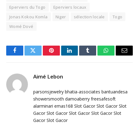
Eperviers du Togo
Eperviers locaux
Jonas Kokou Komla
Niger
sélection locale
Togo
Womé Dové
Facebook
Twitter
Pinterest
LinkedIn
Tumblr
WhatsApp
Email
Aimé Lebon
parsonsjewelry
bhatia-associates
bantuandesa
showersmooth
damoaberry
freesafesoft
alarminari
emas168
Slot Gacor
Slot Gacor
Slot
Gacor
Slot Gacor
Slot Gacor
Slot Gacor
Slot
Gacor
Slot Gacor