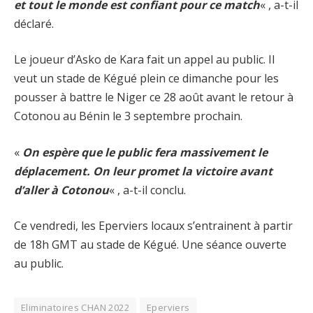
et tout le monde est confiant pour ce match
« , a-t-il
déclaré.
Le joueur d’Asko de Kara fait un appel au public. Il
veut un stade de Kégué plein ce dimanche pour les
pousser à battre le Niger ce 28 août avant le retour à
Cotonou au Bénin le 3 septembre prochain.
«
On espère que le public fera massivement le
déplacement. On leur promet la victoire avant
d’aller à Cotonou
« , a-t-il conclu.
Ce vendredi, les Eperviers locaux s’entrainent à partir
de 18h GMT au stade de Kégué. Une séance ouverte
au public.
Eliminatoires CHAN 2022
Eperviers