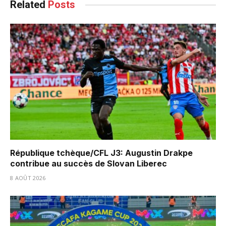
Related
Posts
République tchèque/CFL J3: Augustin Drakpe
contribue au succès de Slovan Liberec
8 AOÛT 2026