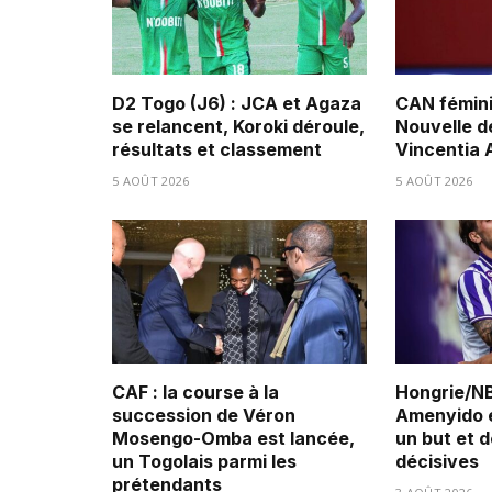
D2 Togo (J6) : JCA et Agaza
CAN fémini
se relancent, Koroki déroule,
Nouvelle d
résultats et classement
Vincentia
5 AOÛT 2026
5 AOÛT 2026
CAF : la course à la
Hongrie/NB
succession de Véron
Amenyido é
Mosengo-Omba est lancée,
un but et 
un Togolais parmi les
décisives
prétendants