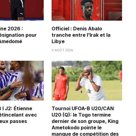
ne 2026 :
Officiel : Denis Abalo
ésignation pour
tranche entre l’Irak et la
 Amedomé
Libye
5 AOÛT 2026
 I J2: Étienne
Tournoi UFOA-B U20/CAN
tincelant avec
U20 (Q): le Togo termine
deux passes
dernier de son groupe, King
Ametokodo pointe le
manque de compétition des