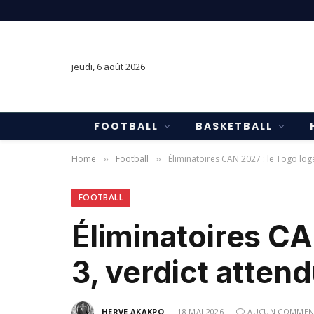
jeudi, 6 août 2026
FOOTBALL
BASKETBALL
Home
Football
Éliminatoires CAN 2027 : le Togo log
»
»
FOOTBALL
Éliminatoires CA
3, verdict atten
HERVE AKAKPO
18 MAI 2026
AUCUN COMMEN