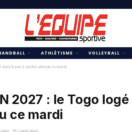
HANDBALL
ATHLÉTISME
VOLLEYBALL
é dans le pot 3, verdict attendu ce mardi
N 2027 : le Togo logé 
du ce mardi
TAIRE
2 MINS READ