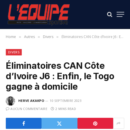
Home
Autres
Divers
Éliminatoires CAN Côte d’Ivoire J6 : Enfin, le Togo gagne à domicile
»
»
»
DIVERS
Éliminatoires CAN Côte
d’Ivoire J6 : Enfin, le Togo
gagne à domicile
HERVE AKAKPO
10 SEPTEMBRE 2023
AUCUN COMMENTAIRE
2 MINS READ