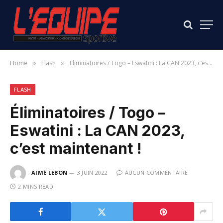
Home
Flash
Éliminatoires / Togo – Eswatini : La CAN 2023, c’est maintenant !
»
»
FLASH
Éliminatoires / Togo –
Eswatini : La CAN 2023,
c’est maintenant !
AIMÉ LEBON
3 JUIN 2022
AUCUN COMMENTAIRE
2 MINS READ