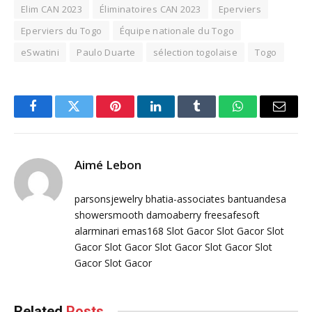
Elim CAN 2023
Éliminatoires CAN 2023
Eperviers
Eperviers du Togo
Équipe nationale du Togo
eSwatini
Paulo Duarte
sélection togolaise
Togo
Facebook
Twitter
Pinterest
LinkedIn
Tumblr
WhatsApp
Email
Aimé Lebon
parsonsjewelry
bhatia-associates
bantuandesa
showersmooth
damoaberry
freesafesoft
alarminari
emas168
Slot Gacor
Slot Gacor
Slot
Gacor
Slot Gacor
Slot Gacor
Slot Gacor
Slot
Gacor
Slot Gacor
Related
Posts