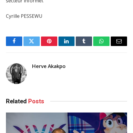
secteur informel.
Cyrille PESSEWU
Facebook
Twitter
Pinterest
LinkedIn
Tumblr
WhatsApp
Email
Herve Akakpo
Related
Posts