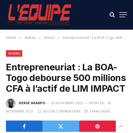
Home
Autres
Divers
Entrepreneuriat : La BOA-Togo debourse 500 millions CFA à l’actif de LIM IMPACT
»
»
»
DIVERS
Entrepreneuriat : La BOA-
Togo debourse 500 millions
CFA à l’actif de LIM IMPACT
HERVE AKAKPO
30 NOVEMBRE 2023
UPDATED:
30
NOVEMBRE 2023
AUCUN COMMENTAIRE
3 MINS READ