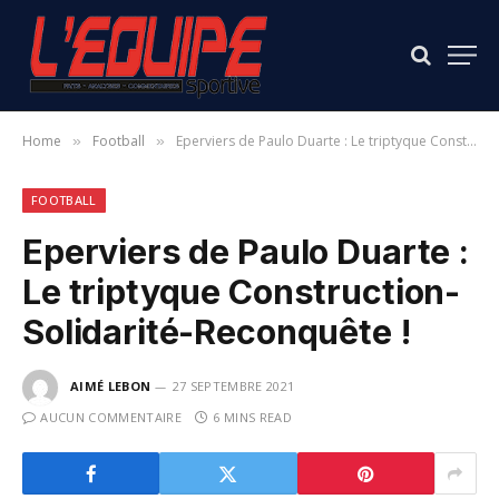
Home
Football
Eperviers de Paulo Duarte : Le triptyque Construction-Solidarité-Reconquête !
»
»
FOOTBALL
Eperviers de Paulo Duarte :
Le triptyque Construction-
Solidarité-Reconquête !
AIMÉ LEBON
27 SEPTEMBRE 2021
AUCUN COMMENTAIRE
6 MINS READ