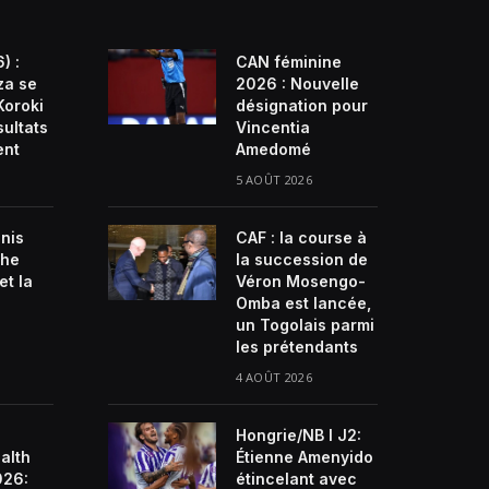
) :
CAN féminine
za se
2026 : Nouvelle
Koroki
désignation pour
sultats
Vincentia
ent
Amedomé
5 AOÛT 2026
enis
CAF : la course à
che
la succession de
et la
Véron Mosengo-
Omba est lancée,
un Togolais parmi
les prétendants
4 AOÛT 2026
Hongrie/NB I J2:
alth
Étienne Amenyido
026:
étincelant avec