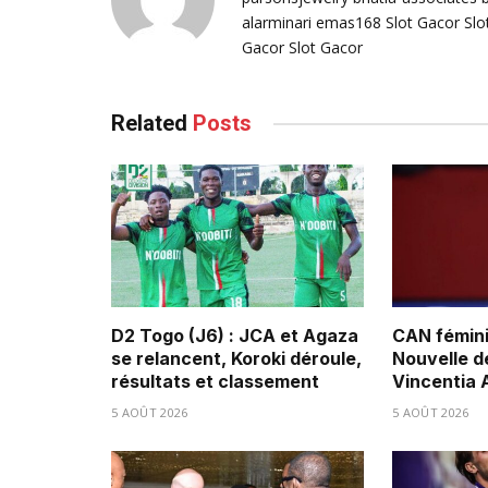
alarminari
emas168
Slot Gacor
Slo
Gacor
Slot Gacor
Related
Posts
D2 Togo (J6) : JCA et Agaza
CAN fémini
se relancent, Koroki déroule,
Nouvelle d
résultats et classement
Vincentia
5 AOÛT 2026
5 AOÛT 2026