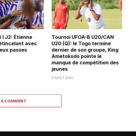
 I J2: Étienne
Tournoi UFOA-B U20/CAN
tincelant avec
U20 (Q): le Togo termine
deux passes
dernier de son groupe, King
Ametokodo pointe le
manque de compétition des
jeunes
3 AOÛT 2026
 A COMMENT