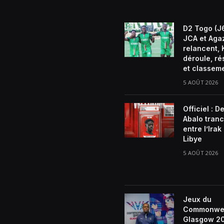
D2 Togo (J6
JCA et Aga
relancent, 
déroule, ré
et classem
5 AOÛT 2026
Officiel : D
Abalo tran
entre l’Irak 
Libye
5 AOÛT 2026
Jeux du
Commonwe
Glasgow 2