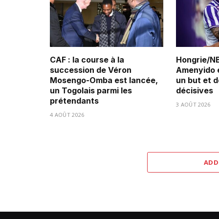
CAF : la course à la
Hongrie/NB
succession de Véron
Amenyido é
Mosengo-Omba est lancée,
un but et 
un Togolais parmi les
décisives
prétendants
3 AOÛT 2026
4 AOÛT 2026
ADD