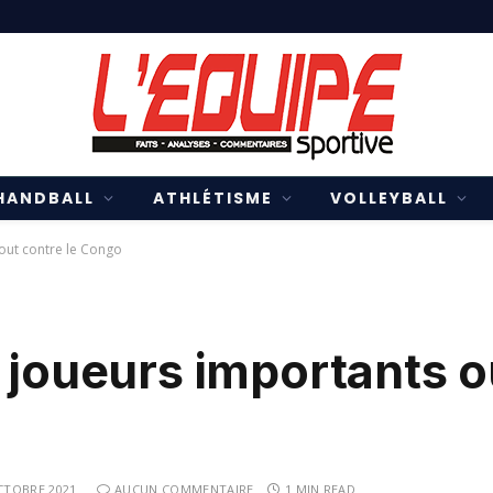
HANDBALL
ATHLÉTISME
VOLLEYBALL
 out contre le Congo
 joueurs importants o
CTOBRE 2021
AUCUN COMMENTAIRE
1 MIN READ