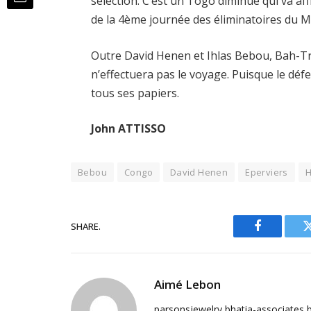
sélection. C’est un Togo diminué qui va af
de la 4ème journée des éliminatoires du M
Outre David Henen et Ihlas Bebou, Bah-Tr
n’effectuera pas le voyage. Puisque le dé
tous ses papiers.
John ATTISSO
Bebou
Congo
David Henen
Eperviers
SHARE.
Facebook
Aimé Lebon
parsonsjewelry
bhatia-associates