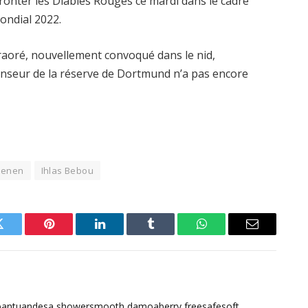
fronter les Diables Rouges ce mardi dans le cadre
ondial 2022.
aoré, nouvellement convoqué dans le nid,
fenseur de la réserve de Dortmund n’a pas encore
Henen
Ihlas Bebou
Twitter
Pinterest
LinkedIn
Tumblr
WhatsApp
Email
bantuandesa
showersmooth
damoaberry
freesafesoft