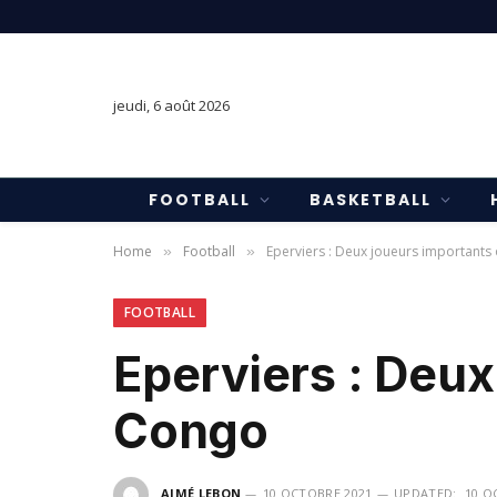
jeudi, 6 août 2026
FOOTBALL
BASKETBALL
Home
Football
Eperviers : Deux joueurs importants
»
»
FOOTBALL
Eperviers : Deux
Congo
AIMÉ LEBON
10 OCTOBRE 2021
UPDATED:
10 O