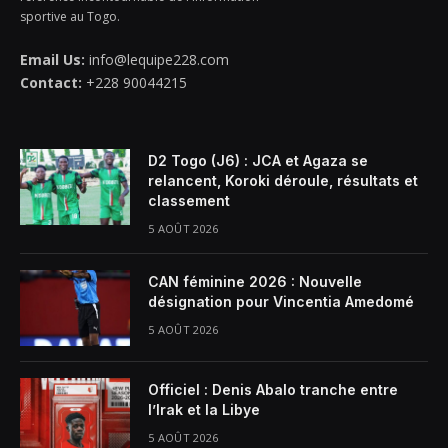
sportive au Togo.
Email Us:
info@lequipe228.com
Contact:
+228 90044215
D2 Togo (J6) : JCA et Agaza se
relancent, Koroki déroule, résultats et
classement
5 AOÛT 2026
CAN féminine 2026 : Nouvelle
désignation pour Vincentia Amedomé
5 AOÛT 2026
Officiel : Denis Abalo tranche entre
l’Irak et la Libye
5 AOÛT 2026