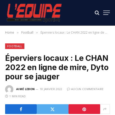
Home
Football
Éperviers locaux : Le CHAN 2022 en ligne de mire, Dyto pour se jauger
»
»
FOOTBALL
Éperviers locaux : Le CHAN
2022 en ligne de mire, Dyto
pour se jauger
AIMÉ LEBON
10 JANVIER 2022
AUCUN COMMENTAIRE
1 MIN READ