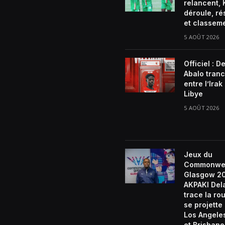
relancent, 
déroule, ré
et classem
5 AOÛT 2026
Officiel : D
Abalo tran
entre l’Irak 
Libye
5 AOÛT 2026
Jeux du
Commonwe
Glasgow 2
AKPAKI De
trace la rou
se projette
Los Angele
et Brisban