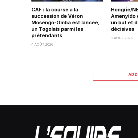
CAF : la course à la
Hongrie/NB
succession de Véron
Amenyido é
Mosengo-Omba est lancée,
un but et 
un Togolais parmi les
décisives
prétendants
3 AOÛT 2026
4 AOÛT 2026
ADD