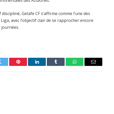
ontinentales des Azulones.
f discipliné, Getafe CF s’affirme comme l’une des
Liga, avec l’objectif clair de se rapprocher encore
 journées.
Twitter
Pinterest
LinkedIn
Tumblr
WhatsApp
Email