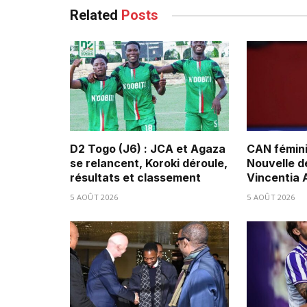
Related
Posts
D2 Togo (J6) : JCA et Agaza
CAN fémini
se relancent, Koroki déroule,
Nouvelle d
résultats et classement
Vincentia
5 AOÛT 2026
5 AOÛT 2026