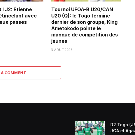
 I J2: Étienne
Tournoi UFOA-B U20/CAN
tincelant avec
U20 (Q): le Togo termine
deux passes
dernier de son groupe, King
Ametokodo pointe le
manque de compétition des
jeunes
3 AOÛT 2026
 A COMMENT
D2 Togo (J6
JCA et Aga