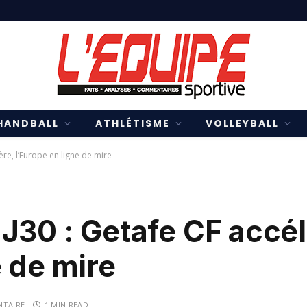
HANDBALL
ATHLÉTISME
VOLLEYBALL
ère, l’Europe en ligne de mire
J30 : Getafe CF accél
e de mire
TAIRE
1 MIN READ