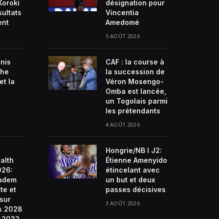
Koroki
désignation pour
sultats
Vincentia
ent
Amedomé
5 AOÛT 2026
enis
CAF : la course à
che
la succession de
et la
Véron Mosengo-
Omba est lancée,
un Togolais parmi
les prétendants
4 AOÛT 2026
Hongrie/NB I J2:
alth
Étienne Amenyido
026:
étincelant avec
ladem
un but et deux
te et
passes décisives
 sur
3 AOÛT 2026
s 2028
e 2032