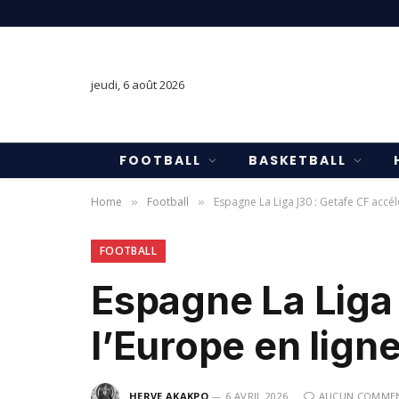
jeudi, 6 août 2026
FOOTBALL
BASKETBALL
Home
Football
Espagne La Liga J30 : Getafe CF accél
»
»
FOOTBALL
Espagne La Liga 
l’Europe en lign
HERVE AKAKPO
6 AVRIL 2026
AUCUN COMMEN