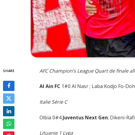
AFC Champion’s League Quart de finale all
SHARE
Al Ain FC
1#0 Al Nasr ; Laba Kodjo Fo-Doh
Italie Série C
Olbia 0#4
Juventus Next Gen
; Dikeni-Raf
Lituanie 1 Lyga