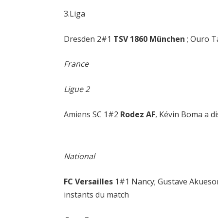
3.Liga
Dresden 2#1
TSV 1860 München
; Ouro T
France
Ligue 2
Amiens SC 1#2
Rodez AF
, Kévin Boma a d
National
FC Versailles
1#1 Nancy; Gustave Akueson 
instants du match