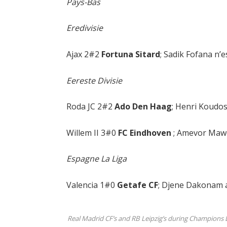
Pays-Bas
Eredivisie
Ajax 2#2
Fortuna Sitard
; Sadik Fofana n’e
Eereste Divisie
Roda JC 2#2
Ado Den Haag
; Henri Koudos
Willem II 3#0
FC Eindhoven
; Amevor Mawo
Espagne La Liga
Valencia 1#0
Getafe CF
; Djene Dakonam a
Real Madrid CF’s and RB Leipzig’s during Champions