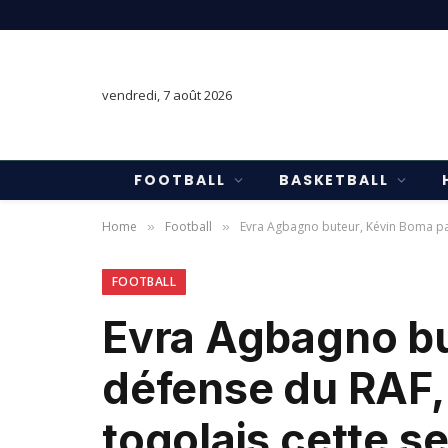
vendredi, 7 août 2026
FOOTBALL
BASKETBALL
Home
Football
Evra Agbagno buteur, Kévin Boma pat
»
»
FOOTBALL
Evra Agbagno bu
défense du RAF,
togolais cette s