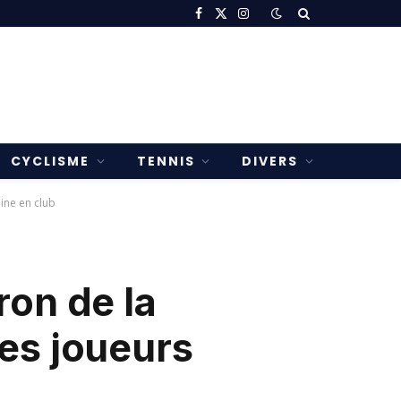
Facebook
X
Instagram
(Twitter)
CYCLISME
TENNIS
DIVERS
ine en club
on de la
es joueurs