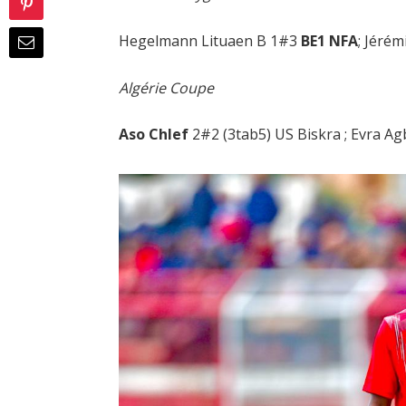
Hegelmann Lituaen B 1#3
BE1 NFA
; Jérém
Algérie Coupe
Aso Chlef
2#2 (3tab5) US Biskra ; Evra Ag