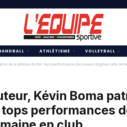
HANDBALL
ATHLÉTISME
VOLLEYBALL
ron de la défense du RAF, tops performances des joueurs togolais cette sema
teur, Kévin Boma patr
 tops performances d
emaine en club