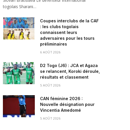
Slovan Bratislava Le défenseur international
togolais Sharani…
Coupes interclubs de la CAF
: les clubs togolais
connaissent leurs
adversaires pour les tours
préliminaires
6 AOÛT 2026
D2 Togo (J6) : JCA et Agaza
se relancent, Koroki déroule,
résultats et classement
5 AOÛT 2026
CAN féminine 2026 :
Nouvelle désignation pour
Vincentia Amedomé
5 AOÛT 2026