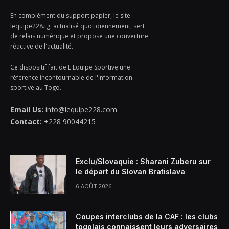
En complément du support papier, le site
lequipe228.tg, actualisé quotidiennement, sert
de relais numérique et propose une couverture
réactive de l'actualité.
Ce dispositif fait de L'Equipe Sportive une
référence incontournable de l'information
sportive au Togo.
Email Us:
info@lequipe228.com
Contact:
+228 90044215
Exclu/Slovaquie : Sharani Zuberu sur
le départ du Slovan Bratislava
6 AOÛT 2026
Coupes interclubs de la CAF : les clubs
togolais connaissent leurs adversaires