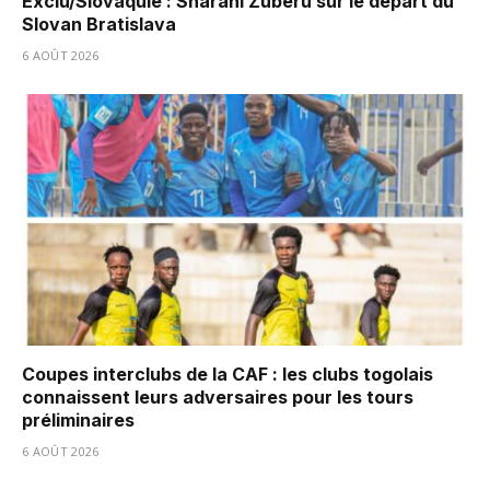
Exclu/Slovaquie : Sharani Zuberu sur le départ du
Slovan Bratislava
6 AOÛT 2026
Coupes interclubs de la CAF : les clubs togolais
connaissent leurs adversaires pour les tours
préliminaires
6 AOÛT 2026