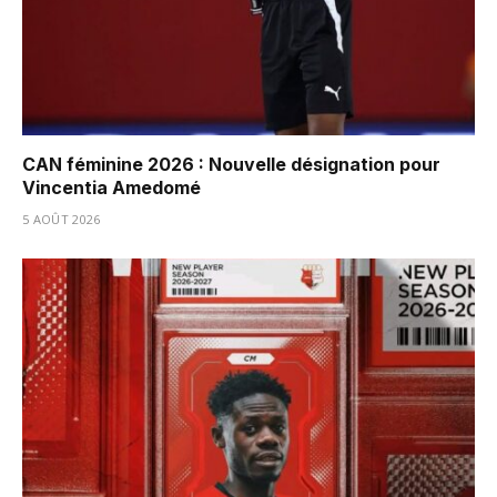
CAN féminine 2026 : Nouvelle désignation pour
Vincentia Amedomé
5 AOÛT 2026