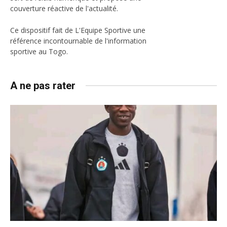
couverture réactive de l'actualité.
Ce dispositif fait de L'Equipe Sportive une
référence incontournable de l'information
sportive au Togo.
A ne pas rater