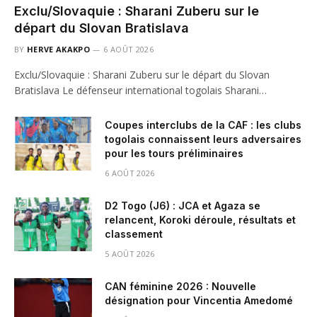
Exclu/Slovaquie : Sharani Zuberu sur le
départ du Slovan Bratislava
BY
HERVE AKAKPO
6 AOÛT 2026
Exclu/Slovaquie : Sharani Zuberu sur le départ du Slovan
Bratislava Le défenseur international togolais Sharani…
Coupes interclubs de la CAF : les clubs
togolais connaissent leurs adversaires
pour les tours préliminaires
6 AOÛT 2026
D2 Togo (J6) : JCA et Agaza se
relancent, Koroki déroule, résultats et
classement
5 AOÛT 2026
CAN féminine 2026 : Nouvelle
désignation pour Vincentia Amedomé